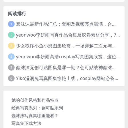
阅读排行
蠢沫沫最新作品汇总：套图及视频亮点满满，合集一次看够
1
yeonwoo李妍雨写真作品合集及胶卷素材分享，7套牛奶胶卷完整版高清图片
2
少女秩序小鱼小恩图集欣赏，一场穿越二次元与现实的视觉盛宴
3
yeonwoo李妍雨高清cosplay写真图集欣赏，这位女神太美了
4
蠢沫沫无创可贴图集是哪一期？创可贴战神蠢沫沫合集欣赏
5
Yiko湿润兔写真图集惊艳上线，cosplay网站必备作品推荐
6
她的创作风格和作品特点
经典写真系列：创可贴系列
蠢沫沫写真集哪里能看？
写真集下载方法