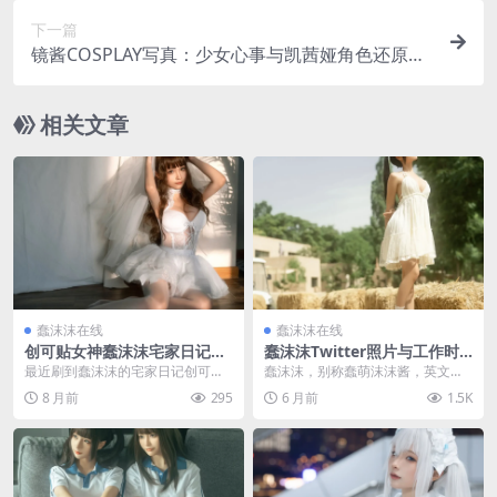
下一篇
镜酱COSPLAY写真：少女心事与凯茜娅角色还原，
高清图集收录
相关文章
蠢沫沫在线
蠢沫沫在线
创可贴女神蠢沫沫宅家日记照
蠢沫沫Twitter照片与工作时
片太吸睛，作品集大巴车藏惊
间整理，只穿三个创可贴放学
最近刷到蠢沫沫的宅家日记创可贴
蠢沫沫，别称蠢萌沫沫酱，英文名C
喜
后在哪找？
照片，瞬间被圈粉了！温柔又带点
hunmomo，2002年1月27日出生
8 月前
295
6 月前
1.5K
俏皮的风格，把创可贴...
于河南，...