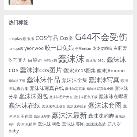
热门标签
G44不会受伤
COS作品
Cos图
cosplay蠢沫沫
咬一口兔娘
yeonwoo
白莉爱
柒柒要乖哦
tomoyo酱
年年nnian
蠢沫沫
蠢沫沫
吃巧克力
白银81
神沢永莉
蠢沫沫1080p
cos
蠢沫沫cos图片
蠢沫沫cos图集
蠢沫沫momo
蠢沫沫作品
蠢沫沫写真
蠢沫沫全集
蠢沫
蠢沫沫下载
蠢沫沫写真在线
蠢沫沫
沫写真合集
蠢沫沫写真集
蠢沫沫写真集全部
蠢沫沫图包
蠢沫沫在哪看
分享
蠢沫沫图片大全
蠢沫沫图集下载
蠢沫沫套图
蠢沫沫在线
蠢
蠢沫沫在线图集
蠢沫沫在线看
蠢沫沫最新
蠢沫沫的脚
沫沫套图在线
蠢沫沫早期
蠢沫沫
蠢沫沫网盘
蠢沫沫美图
鹿八岁
蠢沫沫精灵
蠢沫沫高清
福利
baby