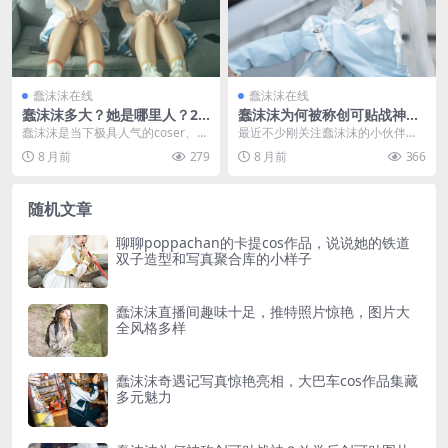
蠢沫沫在线
蠢沫沫在线
蠢沫沫多大？她是哪里人？20
蠢沫沫为何被称创可贴战神？
205解读蠢沫沫个人信息
放学后创可贴图片出圈，正品
蠢沫沫是当下极具人气的coser、微
最近不少刚关注蠢沫沫的小伙伴，
图片这样辨！
博网红及知名动漫博主，凭借精致
都在问同一个问题：她为什么会被
8 月前
279
8 月前
366
的颜值和优质的...
叫做创可贴战神？还有...
随机文章
聊聊poppachan的卡提cos作品，说说她的铁道
双子造型和写真聚合库的小样子
蠢沫沫直播间趣味十足，推特照片惊艳，图片大
全风格多样
蠢沫沫奇遇记写真惊艳亮相，大巴车cos作品集藏
多元魅力