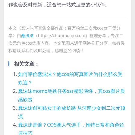
作也会及时更新，适合想一站式追更的小伙伴。
本文《蠢沫沫写真集全部作品：百万粉丝二次元coser干货分
享》由
蠢沫沫
（https://chunmomo.com）整理分享，专注二
次元角色cos优质内容。本文配图来源于网络公开分享，如有侵
权请联系我们及时处理，感谢您的阅读！
相关文章：
如何评价蠢沫沫？他cos的写真图片为什么那么受
欢迎？
蠢沫沫momo地铁任务ssr精彩演绎，其cos图片质
感欣赏
蠢沫沫创可贴女王的成长路 从河南少女到二次元顶
流
蠢沫沫是谁？COS圈人气选手，推特日常和角色还
原技巧