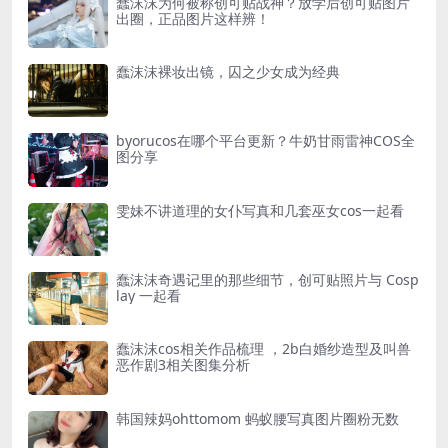
蠢沫沫为何被称创可贴战神？放学后创可贴图片
出圈，正品图片这样辨！
蠢沫沫裸妆出镜，囚之少女成为经典
byorucos在哪个平台更新？牛奶甘雨雷神COS全
图分享
雯妹不讲道理的女仆写真和几套巫女cos一起看
蠢沫沫奇遇记里的那些细节，创可贴照片与 Cosp
lay 一起看
蠢沫沫cos相关作品梳理 ，2b白婚纱造型及叫兽
恶作剧3相关图集分析
韩国辣妈ohttomom 蚂蚁腰写真图片圈粉无数