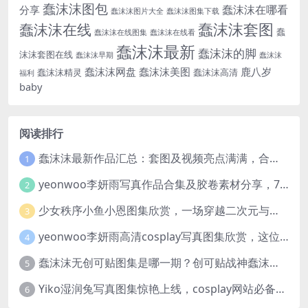
蠢沫沫图包
蠢沫沫在哪看
分享
蠢沫沫图片大全
蠢沫沫图集下载
蠢沫沫套图
蠢沫沫在线
蠢
蠢沫沫在线图集
蠢沫沫在线看
蠢沫沫最新
蠢沫沫的脚
沫沫套图在线
蠢沫沫早期
蠢沫沫
蠢沫沫网盘
蠢沫沫美图
鹿八岁
蠢沫沫精灵
蠢沫沫高清
福利
baby
阅读排行
蠢沫沫最新作品汇总：套图及视频亮点满满，合集一次看够
1
yeonwoo李妍雨写真作品合集及胶卷素材分享，7套牛奶胶卷完整版高清图片
2
少女秩序小鱼小恩图集欣赏，一场穿越二次元与现实的视觉盛宴
3
yeonwoo李妍雨高清cosplay写真图集欣赏，这位女神太美了
4
蠢沫沫无创可贴图集是哪一期？创可贴战神蠢沫沫合集欣赏
5
Yiko湿润兔写真图集惊艳上线，cosplay网站必备作品推荐
6