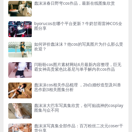
蠢沫沫春日野穹cos作品，最新在线图集欣赏
byorucos在哪个平台更新？牛奶甘雨雷神COS全
图分享
如何评价蠢沫沫？他cos的写真图片为什么那么受
欢迎？
闫盼盼cos图片素材网站6月最新内容整理，巨无
霸女神高贵紫色比基尼与单手解内衣cos作品
蠢沫沫cos相关作品梳理 ，2b白婚纱造型及叫兽
恶作剧3相关图集分析
蠢沫沫大巴车写真集欣赏，创可贴战神的cosplay
图集与众不同
蠢沫沫写真集全部作品：百万粉丝二次元coser干
货分享