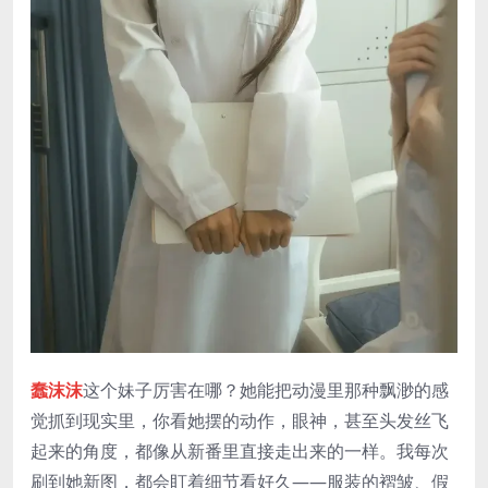
蠢沫沫
这个妹子厉害在哪？她能把动漫里那种飘渺的感
觉抓到现实里，你看她摆的动作，眼神，甚至头发丝飞
起来的角度，都像从新番里直接走出来的一样。我每次
刷到她新图，都会盯着细节看好久——服装的褶皱、假