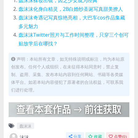
蠢沫沫裸妆出镜，囚之少女成为经典
蠢沫沫化身白精灵，2B白婚纱圣诞写真甜美撩人
蠢沫沫奇遇记写真惊艳亮相，大巴车cos作品集藏
多元魅力
蠢沫沫Twitter照片与工作时间整理，只穿三个创可
贴放学后在哪找？
声明：本站所有文章，如无特殊说明或标注，均为本站原
创发布。任何个人或组织，在未征得本站同意时，禁止复
制、盗用、采集、发布本站内容到任何网站、书籍等各类媒
体平台。如若本站内容侵犯了原著者的合法权益，可联系我
们进行处理。
蠢沫沫
沫沫
分享
收藏
点赞(
0
)