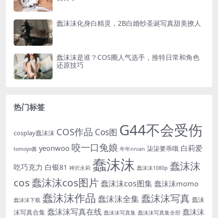
蠢沫沫化身白精灵，2B白婚纱圣诞写真甜美撩人
蠢沫沫是谁？COS圈人气选手，推特日常和角色
还原技巧
热门标签
G44不会受伤
COS作品
Cos图
cosplay蠢沫沫
咬一口兔娘
yeonwoo
白莉爱
柒柒要乖哦
tomoyo酱
年年nnian
蠢沫沫
蠢沫沫
吃巧克力
白银81
神沢永莉
蠢沫沫1080p
cos
蠢沫沫cos图片
蠢沫沫cos图集
蠢沫沫momo
蠢沫沫作品
蠢沫沫写真
蠢沫沫全集
蠢沫
蠢沫沫下载
蠢沫沫写真在线
蠢沫沫
沫写真合集
蠢沫沫写真集
蠢沫沫写真集全部