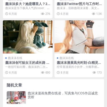
蠢沫沫多大？她是哪里人？20
蠢沫沫Twitter照片与工作时
205解读蠢沫沫个人信息
间整理，只穿三个创可贴放学
蠢沫沫是当下极具人气的coser、微
蠢沫沫，别称蠢萌沫沫酱，英文名C
后在哪找？
博网红及知名动漫博主，凭借精致
hunmomo，2002年1月27日出生
8 月前
276
6 月前
1.5K
的颜值和优质的...
于河南，...
蠢沫沫在线
蠢沫沫在线
蠢沫沫创可贴女王的成长路 从
蠢沫沫漫展高光时刻-白精灵安
河南少女到二次元顶流
琪拉恰巴耶夫cos造型惊艳全
一枚创可贴出圈，蠢沫沫的二次元
经常逛漫展的小伙伴，大概率都见
场
逆袭之路 在河南一座普通的小城，
过蠢沫沫的身影吧。作为cos圈的人
6 月前
690
8 月前
173
曾有个叫蠢沫沫的女...
气选手，她每次现...
随机文章
蠢沫沫漫画免费在线读，写真集与COS作品诚意
赏析