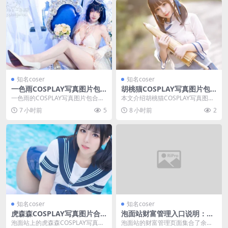
知名coser
知名coser
一色雨COSPLAY写真图片包
胡桃猫COSPLAY写真图片包
合集持续更新，泡面站整理值
合集：持续更新，粉丝收藏正
一色雨的COSPLAY写真图片包合集
本文介绍胡桃猫COSPLAY写真图片
得收藏
合适
在泡面站持续更新，整合了她在抖
包合集，包括博主胡桃猫（胡桃喵k
7 小时前
5
8 小时前
2
音、B站、微博...
urumi/...
知名coser
知名coser
虎森森COSPLAY写真图片合
泡面站财富管理入口说明：余
集，泡面站持续更新中
额、积分和提现怎么用
泡面站上的虎森森COSPLAY写真合
泡面站的财富管理页面集合了余