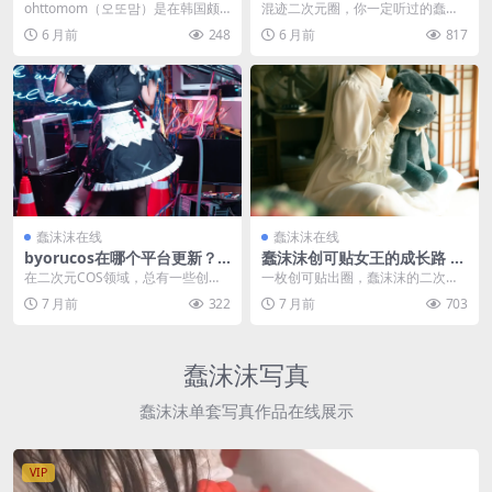
写真图片圈粉无数
手，推特日常和角色还原技巧
ohttomom（오또맘）是在韩国颇
混迹二次元圈，你一定听过的蠢沫
具人气的健身网红，有着白皙肌肤
沫到底是什么来头？ 不管是常泡二
6 月前
248
6 月前
817
与浓眉大眼，高...
次元社区的老玩家，...
蠢沫沫在线
蠢沫沫在线
byorucos在哪个平台更新？
蠢沫沫创可贴女王的成长路 从
牛奶甘雨雷神COS全图分享
河南少女到二次元顶流
在二次元COS领域，总有一些创作
一枚创可贴出圈，蠢沫沫的二次元
者能凭借独特的风格和精湛的演绎
逆袭之路 在河南一座普通的小城，
7 月前
322
7 月前
703
出圈，Byoru就...
曾有个叫蠢沫沫的女...
蠢沫沫写真
蠢沫沫单套写真作品在线展示
VIP