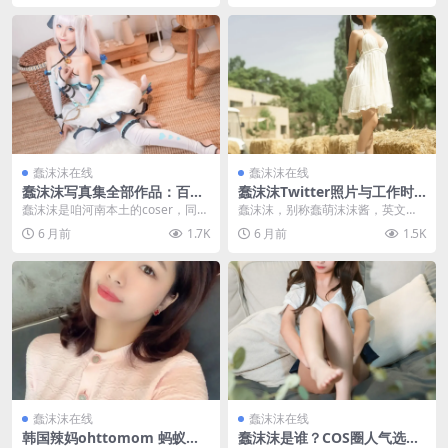
蠢沫沫在线
蠢沫沫在线
蠢沫沫写真集全部作品：百万
蠢沫沫Twitter照片与工作时
粉丝二次元coser干货分享
间整理，只穿三个创可贴放学
蠢沫沫是咱河南本土的coser，同时
蠢沫沫，别称蠢萌沫沫酱，英文名C
后在哪找？
也是微博上的网红和动漫博主，在
hunmomo，2002年1月27日出生
6 月前
1.7K
6 月前
1.5K
微博上已经攒了...
于河南，...
蠢沫沫在线
蠢沫沫在线
韩国辣妈ohttomom 蚂蚁腰
蠢沫沫是谁？COS圈人气选