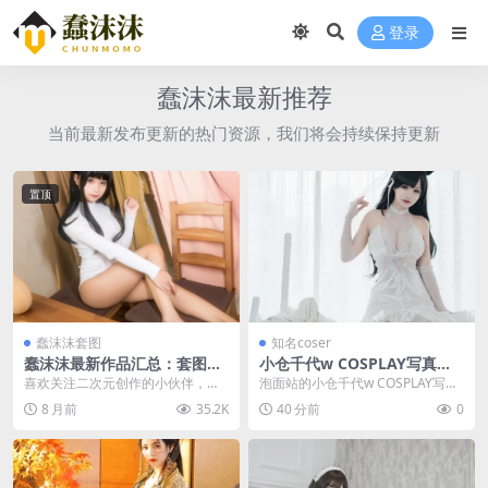
登录
蠢沫沫最新推荐
当前最新发布更新的热门资源，我们将会持续保持更新
置顶
蠢沫沫套图
知名coser
蠢沫沫最新作品汇总：套图及
小仓千代w COSPLAY写真图
视频亮点满满，合集一次看够
片包合集，泡面站持续更新
喜欢关注二次元创作的小伙伴，大
泡面站的小仓千代w COSPLAY写真
概率都刷到过蠢沫沫的作品吧。 作
图片包合集持续更新，内容以她常
8 月前
35.2K
40 分前
0
为人气颇高的创作者...
出的FGO系...