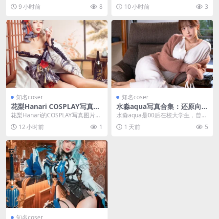
集，作者为微博动漫博主虎森森，
额、积分、充值与提现功能，是用
9 小时前
8
10 小时前
3
作品在微博与T...
户管理站内资产的主要入...
知名coser
知名coser
花梨Hanari COSPLAY写真图
水淼aqua写真合集：还原向C
包合集，泡面站持续更新中
OSER的成长与颜值争议
花梨Hanari的COSPLAY写真图片包
水淼aqua是00后在校大学生，曾以
合集在泡面站持续更新，归类于次
微博人气COSER身份积累34万粉
12 小时前
1
1 天前
5
元合集，...
丝，经历封...
知名coser