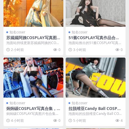
知名coser
知名coser
苏嫣嫣阿姨COSPLAY写真图
51酱COSPLAY写真作品合
片包合集，泡面站持续更新中
集：持续更新的资源整理
泡面站持续更新苏嫣嫣阿姨的COSP
泡面站推出的51酱COSPLAY写真作
LAY写真图片包合集。这位95年出
品合集采用持续更新形式，集中收
2 小时前
0
3 小时前
0
生的小姐姐，...
录多组写真并...
知名coser
知名coser
焖焖碳COSPLAY写真合集，
拉脱维亚Candy Ball COSPLA
泡面站持续更新的图包
Y写真合集，泡面站持续更新
焖焖碳COSPLAY写真图片包合集正
泡面站的拉脱维亚Candy Ball COS
在泡面站持续更新，目前收录了8张
PLAY写真作品合集以持续更新为特
4 小时前
0
5 小时前
4
写真图。文章...
色...