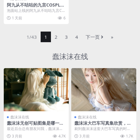
阿九从不咕咕的九言COSPLA
Y写真合集，泡面站持续更新
泡面站上线的阿九从不咕咕九言CO
中
SPLAY写真图片合集持续更新中，
1 天前
6
目前已收录7张...
1/43
1
2
3
4
下一页
»
蠢沫沫在线
蠢沫沫在线
蠢沫沫在线
蠢沫沫无创可贴图集是哪一
蠢沫沫大巴车写真集欣赏，创
期？创可贴战神蠢沫沫合集欣
可贴战神的cosplay图集与众
最近后台总有朋友问我，蠢沫沫那
刷到蠢沫沫这套大巴车写真的时候
赏
不同
个“无创可贴”的图集到底是哪一期？
我在地铁上，看得太入迷直接坐过
3 月前
4.7K
3 月前
1.7K
还有人一直叫她“...
了两站，我平时看co...