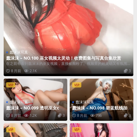
蠢沫沫写真
蠢沫沫 – NO.100 巫女视频太灵动！收费图集与写真合集欣赏
在之前有看到蠢沫沫的巫女视频，直接被圈粉了。视频里的她灵动又有氛围
感，和静态图片...
8 月前
2.1K
3
VIP
VIP
蠢沫沫写真
蠢沫沫写真
蠢沫沫 – NO.099 透明巫女cos
蠢沫沫 – NO.098 碧蓝航线加
作品惊艳，创可贴造型吸睛，
贺cos惊艳，套图写真集全部内
8 月前
1.2K
3
8 月前
796
3
写真合集全解锁
容汇总
VIP
VIP