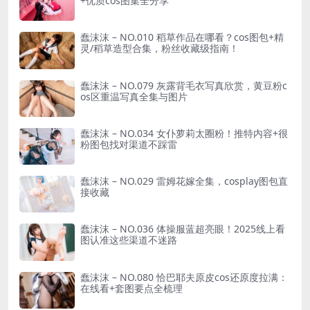
+优质cos图集全分享
蠢沫沫 – NO.010 稻草作品在哪看？cos图包+精
灵/稻草造型合集，粉丝收藏级指南！
蠢沫沫 – NO.079 灰露背毛衣写真欣赏，黄豆粉c
os区重温写真全集与图片
蠢沫沫 – NO.034 女仆萝莉太圈粉！推特内容+很
粉图包找对渠道不踩雷
蠢沫沫 – NO.029 雷姆花嫁全集，cosplay图包直
接收藏
蠢沫沫 – NO.036 体操服蓝超亮眼！2025线上看
图认准这些渠道不迷路
蠢沫沫 – NO.080 恰巴耶夫原皮cos还原度拉满：
在线看+套图要点全梳理