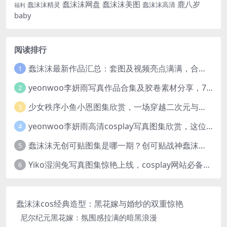
蠢沫沫网盘
蠢沫沫美图
鹿八岁
蠢沫沫精灵
蠢沫沫高清
福利
baby
阅读排行
蠢沫沫最新作品汇总：套图及视频亮点满满，合集一次看够
1
yeonwoo李妍雨写真作品合集及胶卷素材分享，7套牛奶胶卷完整版高清图片
2
少女秩序小鱼小恩图集欣赏，一场穿越二次元与现实的视觉盛宴
3
yeonwoo李妍雨高清cosplay写真图集欣赏，这位女神太美了
4
蠢沫沫无创可贴图集是哪一期？创可贴战神蠢沫沫合集欣赏
5
Yiko湿润兔写真图集惊艳上线，cosplay网站必备作品推荐
6
蠢沫沫cos经典造型：黑花嫁与婚纱的双重惊艳
尼尔纪元黑花嫁：氛围感拉满的暗黑浪漫