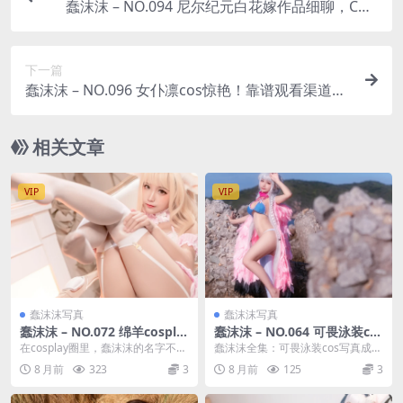
蠢沫沫 – NO.094 尼尔纪元白花嫁作品细聊，COS
图片与不同系列的风格变化
下一篇
蠢沫沫 – NO.096 女仆凛cos惊艳！靠谱观看渠道
+优质cos图集全分享
相关文章
VIP
VIP
蠢沫沫写真
蠢沫沫写真
蠢沫沫 – NO.072 绵羊cospla
蠢沫沫 – NO.064 可畏泳装co
y惊艳出圈，套图亮点与正规
s写真：全集里的惊艳亮点盘
在cosplay圈里，蠢沫沫的名字不少
蠢沫沫全集：可畏泳装cos写真成热
下载渠道分享
点
人都听过，她的作品总能精准踩中
门焦点 喜欢蠢沫沫作品的粉丝，大
8 月前
323
3
8 月前
125
3
大家的审美点...
多会去关注她的...