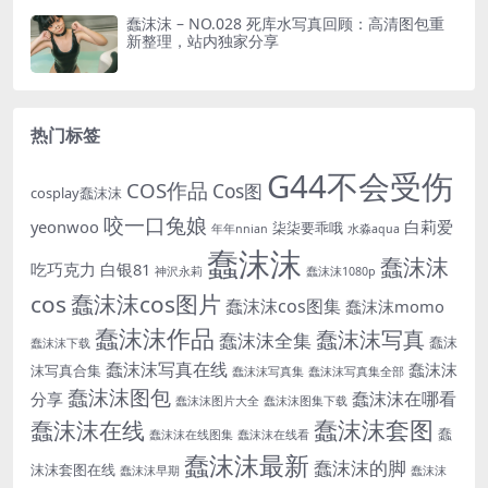
蠢沫沫 – NO.028 死库水写真回顾：高清图包重
新整理，站内独家分享
热门标签
G44不会受伤
COS作品
Cos图
cosplay蠢沫沫
咬一口兔娘
yeonwoo
白莉爱
柒柒要乖哦
年年nnian
水淼aqua
蠢沫沫
蠢沫沫
吃巧克力
白银81
神沢永莉
蠢沫沫1080p
cos
蠢沫沫cos图片
蠢沫沫cos图集
蠢沫沫momo
蠢沫沫作品
蠢沫沫写真
蠢沫沫全集
蠢沫
蠢沫沫下载
蠢沫沫写真在线
蠢沫沫
沫写真合集
蠢沫沫写真集
蠢沫沫写真集全部
蠢沫沫图包
蠢沫沫在哪看
分享
蠢沫沫图片大全
蠢沫沫图集下载
蠢沫沫套图
蠢沫沫在线
蠢
蠢沫沫在线图集
蠢沫沫在线看
蠢沫沫最新
蠢沫沫的脚
沫沫套图在线
蠢沫沫早期
蠢沫沫