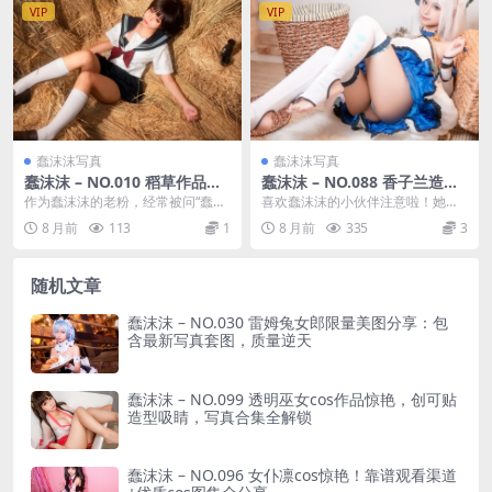
VIP
VIP
蠢沫沫写真
蠢沫沫写真
蠢沫沫 – NO.010 稻草作品在
蠢沫沫 – NO.088 香子兰造型
哪看？cos图包+精灵/稻草造
惊艳！写真在线观赏+cos图片
作为蠢沫沫的老粉，经常被问“蠢沫
喜欢蠢沫沫的小伙伴注意啦！她最
型合集，粉丝收藏级指南！
亮点速递
沫在哪看”“图包怎么找”，尤其是她
新推出的香子兰造型，刚发布就刷
8 月前
113
1
8 月前
335
3
的蠢沫沫cos...
爆了二次元圈，灵动又...
随机文章
蠢沫沫 – NO.030 雷姆兔女郎限量美图分享：包
含最新写真套图，质量逆天
蠢沫沫 – NO.099 透明巫女cos作品惊艳，创可贴
造型吸睛，写真合集全解锁
蠢沫沫 – NO.096 女仆凛cos惊艳！靠谱观看渠道