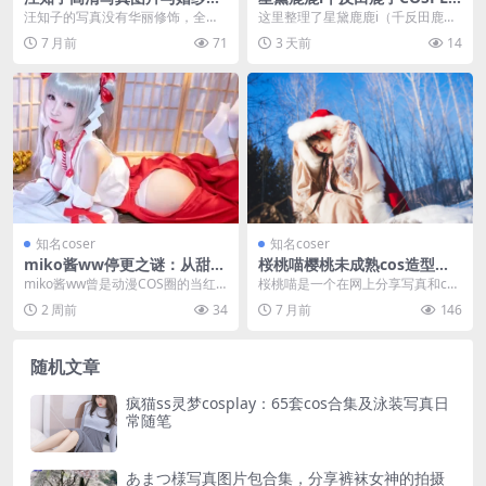
品盘点 微密圈内容及持续受关
Y写真合集持续更新
汪知子的写真没有华丽修饰，全是
这里整理了星黛鹿鹿i（千反田鹿
注的缘由
自然又温柔的日常感，不管是高清
子）的COSPLAY写真图片包，照片
7 月前
71
3 天前
14
大图还是婚纱款式，都...
风格自然又带点...
知名coser
知名coser
miko酱ww停更之谜：从甜美
桜桃喵樱桃未成熟cos造型分
COS到突然消失，她经历了什
享，及其兔儿泳装与三部曲写
miko酱ww曾是动漫COS圈的当红
桜桃喵是一个在网上分享写真和cos
么？
真浏览
博主，以精致作品赢得大批粉丝。
play图片的女生。她拍的照片很多
2 周前
34
7 月前
146
然而近期她突然...
都是自己设计...
随机文章
疯猫ss灵梦cosplay：65套cos合集及泳装写真日
常随笔
あまつ様写真图片包合集，分享裤袜女神的拍摄