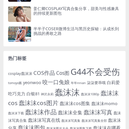
姜仁卿COSPLAY写真合集分享，甜美与性感兼具
的持续更新图包
半半子COSER微博生活与黑历史探秘：从成长到
挑战的勇敢之路
热门标签
G44不会受伤
COS作品
Cos图
cosplay蠢沫沫
咬一口兔娘
yeonwoo
白莉爱
柒柒要乖哦
tomoyo酱
年年nnian
蠢沫沫
蠢沫沫
吃巧克力
白银81
神沢永莉
蠢沫沫1080p
cos
蠢沫沫cos图片
蠢沫沫cos图集
蠢沫沫momo
蠢沫沫作品
蠢沫沫写真
蠢沫沫全集
蠢沫
蠢沫沫下载
蠢沫沫写真在线
蠢沫沫
沫写真合集
蠢沫沫写真集
蠢沫沫写真集全部
蠢沫沫图包
蠢沫沫在哪看
分享
蠢沫沫图片大全
蠢沫沫图集下载