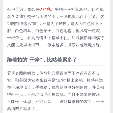
46张照片，加起来
774兆
。平均一张将近20兆。什么概
念？普通社交平台压过的图，一张也就几百千字节。这
组图拍得这么“重”，不是为了炫技，是因为白色容不下
脏。白色猫耳、白色裙子、白色地毯，但凡有一粒灰、
一根杂毛，在高清镜头下都藏不住。所以摄影师和模特
只能往死里堆细节——像素越多，脏东西越没地方躲。
跪着拍的“干净”，比站着累多了
看这套图的时候，你可能会觉得画面干净得有点不真
实。那是因为它本来就不是“真实”拍出来的。模特得跪
在干净地毯上，手撑稳，腰塌到刚刚好的角度，呼吸都
得轻一点，不然地毯毛会被吹乱。而且不能随便擦汗、
不能坐下休息、不能动弹——蹭到摄影棚的灰尘，一张
高清照片就废了。