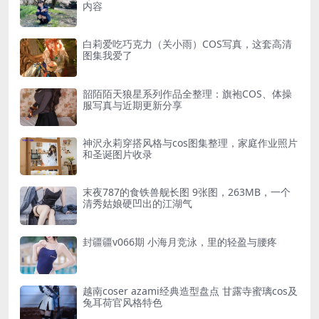
内容
白莉爱吃巧克力（关小雨）COS写真，这套高清
图集我爱了
韶陌陌天狼星系列作品全整理：旗袍COS、体操
服写真与近期更新分享
神沢永莉穿搭风格与cos图集整理，家庭作业照片
和圣诞图片收录
末夜787的食铁兽舰长图 9张图，263MB，一个
清秀姑娘硬凹出的江湖气
封疆疆v066期 小海月竞泳，里的轻盈与腰疼
越南coser azami经典造型盘点 甘露寺蜜璃cos及
兔耳荷官风格特色