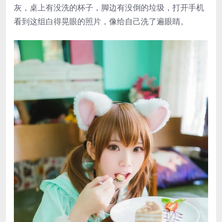
灰，桌上有没洗的杯子，脚边有没倒的垃圾，打开手机
看到这组白得晃眼的照片，像给自己洗了遍眼睛。