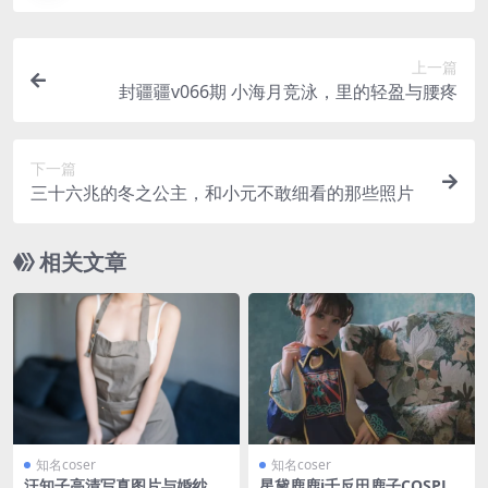
上一篇
封疆疆v066期 小海月竞泳，里的轻盈与腰疼
下一篇
三十六兆的冬之公主，和小元不敢细看的那些照片
相关文章
知名coser
知名coser
汪知子高清写真图片与婚纱作
星黛鹿鹿i千反田鹿子COSPLA