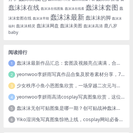
蠢沫沫套图
蠢沫沫在线
蠢
蠢沫沫在线图集
蠢沫沫在线看
蠢沫沫最新
蠢沫沫的脚
沫沫套图在线
蠢沫沫早期
蠢沫沫
蠢沫沫网盘
蠢沫沫美图
鹿八岁
蠢沫沫精灵
蠢沫沫高清
福利
baby
阅读排行
蠢沫沫最新作品汇总：套图及视频亮点满满，合集一次看够
1
yeonwoo李妍雨写真作品合集及胶卷素材分享，7套牛奶胶卷完整版高清图片
2
少女秩序小鱼小恩图集欣赏，一场穿越二次元与现实的视觉盛宴
3
yeonwoo李妍雨高清cosplay写真图集欣赏，这位女神太美了
4
蠢沫沫无创可贴图集是哪一期？创可贴战神蠢沫沫合集欣赏
5
Yiko湿润兔写真图集惊艳上线，cosplay网站必备作品推荐
6