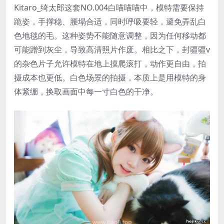
Kitaro_绮太郎这套NO.004白喵喵喵中，模特需要保持
跪姿，手撑稳、腰塌合适，同时呼吸要轻，避免弄乱白
色地毯的毛。这种姿势不能随意调整，因为任何移动都
可能蹭到灰尘，导致高清照片作废。相比之下，封疆疆v
的杂色片子允许模特在地上摸爬滚打，动作更自由，拍
摄成本也更低。白色场景的拍摄，本质上是用模特的身
体紧绷，换取画面中每一寸白色的干净。