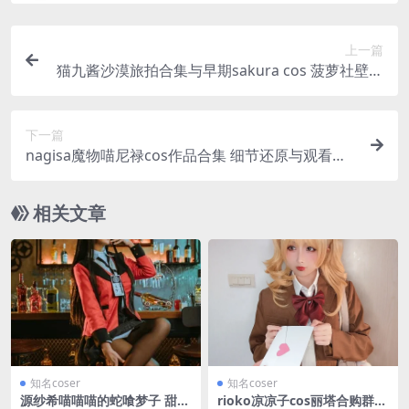
上一篇
猫九酱沙漠旅拍合集与早期sakura cos 菠萝社壁纸
及付费内容整理
下一篇
nagisa魔物喵尼禄cos作品合集 细节还原与观看相
关要点
相关文章
知名coser
知名coser
源纱希喵喵喵的蛇喰梦子 甜味
rioko凉凉子cos丽塔合购群，