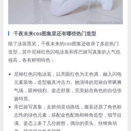
千夜未来cos图集里还有哪些热门造型
除了泳装黑呆，千夜未来的cos图集还收录了多款热门
造型，其中尼禄红色闪电泳装和库巴姬写真集的人气也
很高，各有鲜明特色：
尼禄红色闪电泳装，以亮眼红色为主色调，融入闪电
元素装饰，造型极具冲击力。她演绎的尼禄自带飒爽
气场，眼神锐利、姿态舒展，完美贴合角色的自信张
扬特质。
库巴姬写真集，走娇俏灵动路线，服装还原了角色标
志性的绿色元素，搭配金色配饰和犄角造型，细节拉
满。姿态上多了几分娇憨，偶尔的歪头、扶犄角动