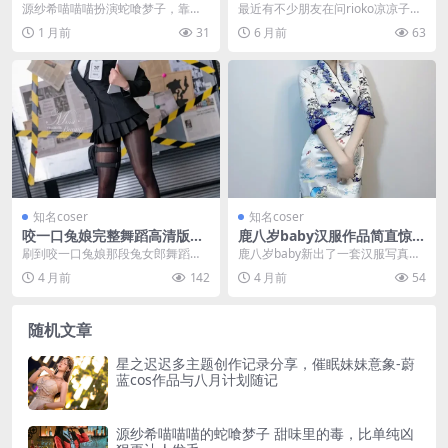
里的毒，比单纯凶狠更让人发
rioko凉凉子微博怎么了
源纱希喵喵喵扮演蛇喰梦子，靠的
最近有不少朋友在问rioko凉凉子的
毛
是软的壳和硬的核——ID像猫踩键
情况，特别是关于她cos 丽塔的相
1 月前
31
6 月前
63
盘，直播尾音软得像...
关资源以及...
知名coser
知名coser
咬一口兔娘完整舞蹈高清版视
鹿八岁baby汉服作品简直惊
频截图欣赏，美到窒息
艳，美女cosplay就是穿越千
刷到咬一口兔娘那段兔女郎舞蹈视
鹿八岁baby新出了一套汉服写真，
年来的仙
频的时候，我正端着泡面。结果面
我打开的时候愣了一下。画面里她
4 月前
142
4 月前
54
泡好了，我忘了吃。不...
站在古旧的庭院中...
随机文章
星之迟迟多主题创作记录分享，催眠妹妹意象-蔚
蓝cos作品与八月计划随记
源纱希喵喵喵的蛇喰梦子 甜味里的毒，比单纯凶