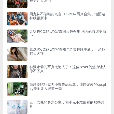
狠更让人发毛
阿九从不咕咕的九言COSPLAY写真合集，泡面站
持续更新中
九柒喵COSPLAY写真图片包合集 泡面站持续更新
中
蠢沫沫COSPLAY写真图包合集持续更新，可爱身
材太火辣
神沢永莉的写真太迷人了！这位coser的魅力让人
停不下来
白莉爱吃巧克力小舞作品写真，甜度爆表的cospl
ay美图让人眼前一亮
三十六兆的冬之公主，和小元不敢细看的那些照
片