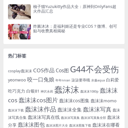
柚子猫Yuzukitty作品大全：原神到OnlyFans超
火作品汇总
炸酱沐沐：是福利姬还是专业COS？微博、创可
贴与收费真相揭秘
热门标签
G44不会受伤
COS作品
Cos图
cosplay蠢沫沫
咬一口兔娘
yeonwoo
白莉爱
柒柒要乖哦
年年nnian
水淼aqua
蠢沫沫
蠢沫沫
吃巧克力
白银81
神沢永莉
蠢沫沫1080p
cos
蠢沫沫cos图片
蠢沫沫cos图集
蠢沫沫momo
蠢沫沫作品
蠢沫沫写真
蠢沫沫全集
蠢沫
蠢沫沫下载
蠢沫沫写真在线
蠢沫沫
沫写真合集
蠢沫沫写真集
蠢沫沫写真集全部
蠢沫沫图包
蠢沫沫在哪看
分享
蠢沫沫图片大全
蠢沫沫图集下载