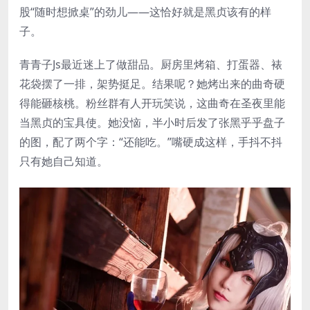
股“随时想掀桌”的劲儿——这恰好就是黑贞该有的样
子。
青青子Js最近迷上了做甜品。厨房里烤箱、打蛋器、裱
花袋摆了一排，架势挺足。结果呢？她烤出来的曲奇硬
得能砸核桃。粉丝群有人开玩笑说，这曲奇在圣夜里能
当黑贞的宝具使。她没恼，半小时后发了张黑乎乎盘子
的图，配了两个字：“还能吃。”嘴硬成这样，手抖不抖
只有她自己知道。