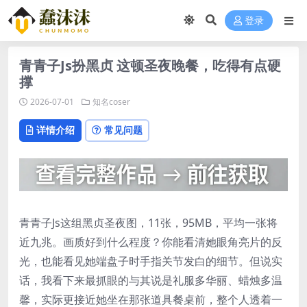
登录
青青子Js扮黑贞 这顿圣夜晚餐，吃得有点硬
撑
2026-07-01
知名coser
详情介绍
常见问题
青青子Js这组黑贞圣夜图，11张，95MB，平均一张将
近九兆。画质好到什么程度？你能看清她眼角亮片的反
光，也能看见她端盘子时手指关节发白的细节。但说实
话，我看下来最抓眼的与其说是礼服多华丽、蜡烛多温
馨，实际更接近她坐在那张道具餐桌前，整个人透着一