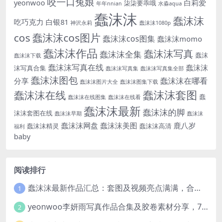
咬一口兔娘
yeonwoo
白莉爱
柒柒要乖哦
年年nnian
水淼aqua
蠢沫沫
蠢沫沫
吃巧克力
白银81
神沢永莉
蠢沫沫1080p
cos
蠢沫沫cos图片
蠢沫沫cos图集
蠢沫沫momo
蠢沫沫作品
蠢沫沫写真
蠢沫沫全集
蠢沫
蠢沫沫下载
蠢沫沫写真在线
蠢沫沫
沫写真合集
蠢沫沫写真集
蠢沫沫写真集全部
蠢沫沫图包
蠢沫沫在哪看
分享
蠢沫沫图片大全
蠢沫沫图集下载
蠢沫沫套图
蠢沫沫在线
蠢
蠢沫沫在线图集
蠢沫沫在线看
蠢沫沫最新
蠢沫沫的脚
沫沫套图在线
蠢沫沫早期
蠢沫沫
蠢沫沫网盘
蠢沫沫美图
鹿八岁
蠢沫沫精灵
蠢沫沫高清
福利
baby
阅读排行
蠢沫沫最新作品汇总：套图及视频亮点满满，合集一次看够
1
yeonwoo李妍雨写真作品合集及胶卷素材分享，7套牛奶胶卷完整版高清图片
2