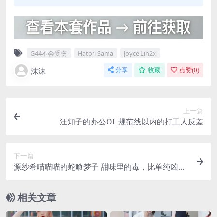
G44不会受伤
Hatori Sama
Joyce Lin2x
沫沫
分享
收藏
点赞(
0
)
上一篇
汪知子的办公OL 规范线以内的打工人反差
下一篇
源纱希喵喵喵的蛇喰梦子 甜味里的毒，比单纯凶狠
更让人发毛
相关文章