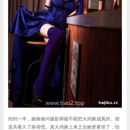
拍到一半，她偷偷问摄影师能不能把火鸡换成真的。假
道具看久了瘆得慌。真火鸡换上来之后她更紧张了，怕