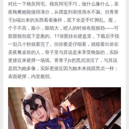
对比一下桃良阿宅。桃良阿宅手巧，做什么像什么，圣
夜晚餐她能做得满分，从摆盘到表情滴水不漏。但青青
子Js端出来的东西看着像样，底下全是手忙脚乱。瘦，
个子不高，脸小，眼睛大，瞪人的时候有股狠劲——可
那股狠劲底下是脆的。11张图挂在硬盘里，下载后手指
一划几十秒就看完了。但你要是仔细看，就能看出坐在
圣夜餐桌前的人，骨子里与其说是来享受晚饭的，实际
更接近来硬撑一场戏。青青子Js把黑贞演活了，与其说
是因为她多像，实际更接近因为她本来就跟黑贞一样：
表面硬撑，内里脆弱。