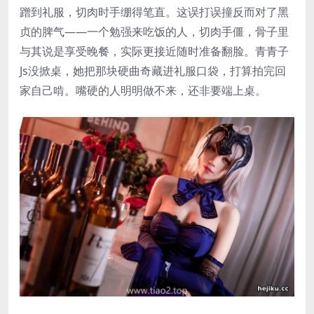
蹭到礼服，切肉时手绷得笔直。这误打误撞反而对了黑
贞的脾气——一个勉强来吃饭的人，切肉手僵，骨子里
与其说是享受晚餐，实际更接近随时准备翻脸。青青子
Js没掀桌，她把那块硬曲奇藏进礼服口袋，打算拍完回
家自己啃。嘴硬的人明明做不来，还非要端上桌。