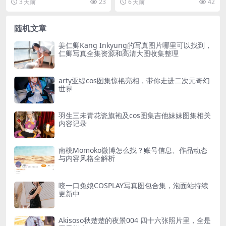
3 天前
23
6 天前
42
常驻日本...
OSER，...
随机文章
姜仁卿Kang Inkyung的写真图片哪里可以找到，
仁卿写真全集资源和高清大图收集整理
arty亚缇cos图集惊艳亮相，带你走进二次元奇幻
世界
羽生三未青花瓷旗袍及cos图集吉他妹妹图集相关
内容记录
南桃Momoko微博怎么找？账号信息、作品动态
与内容风格全解析
咬一口兔娘COSPLAY写真图包合集，泡面站持续
更新中
Akisoso秋楚楚的夜景004 四十六张照片里，全是