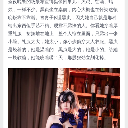
圣夜晚餐的场景布置得挺像回事儿：火鸡、红酒、蜡
烛，一样不少。黑贞坐在桌前，内心大概也在怀疑这顿
晚饭靠不靠谱。青青子Js懂黑贞，因为她自己就是那种
端出东西但手艺不精、硬撑不露怯的人。你看她穿着厚
重礼服，裙摆堆在地上，整个人缩在里面，只露出一张
小脸。礼服太大，她太小，像小孩偷穿大人衣服。黑贞
是烧着的，她是温着的；黑贞是大的，她是小的。给她
一块软糖，她能咬着嚼半天，那股狠劲立刻化掉。