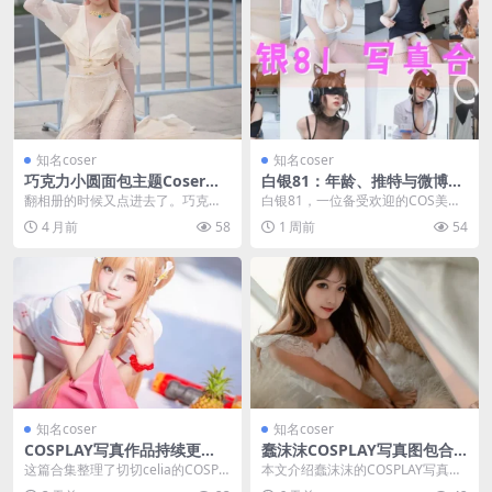
知名coser
知名coser
巧克力小圆面包主题Coser甜
白银81：年龄、推特与微博动
心酱写真集欣赏，值得收藏
态全揭秘：内容整理
翻相册的时候又点进去了。巧克力
白银81，一位备受欢迎的COS美
小圆面包这套图，我存了有一个多
女，她的作品和动态总能引发粉丝
4 月前
58
1 周前
54
星期，今天翻出来看，...
热议。那么，她究竟...
知名coser
知名coser
COSPLAY写真作品持续更
蠢沫沫COSPLAY写真图包合
新，切切celia的合集越来越完
集持续更新，可爱身材太火辣
这篇合集整理了切切celia的COSPL
本文介绍蠢沫沫的COSPLAY写真图
整
AY写真作品，围绕她的个人资料、
包合集。她是2002年出生的河南C