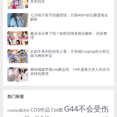
黑里找光
七月喵子双手挡腿壁纸：日搜400+的出圈逻辑全
解析
蠢沫沫出事了吗？贴吧传闻真相全解析：内容整
理
从奶牛系列到浴室人妻：不呆猫Cosplay的大胆之
路与网络争议
腥味猫罐早期cos擦边照、16年漫展主持人经历与
表情包整理
热门标签
G44不会受伤
COS作品
Cos图
cosplay蠢沫沫