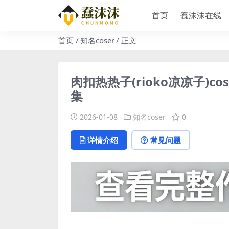
首页
蠢沫沫在线
首页
知名coser
正文
肉扣热热子(rioko凉凉子
集
2026-01-08
知名coser
0
详情介绍
常见问题