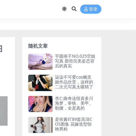
登录
随机文章
图
芋圆侑子NO.025空姐
写真 那些完美姿态背
后的真实
柒柒不可爱cos幽灵
娘作品欣赏，这样的
二次元写真太吸睛了
杏仁曲奇这组喜多川
海梦，举铁、美甲、
勒腰，全是真的
是依酱吖89套高清C
OS图集 花嫁造型惊
艳男粉