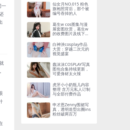
仙女月NO.015 粉色
同一
旗袍照背后，那个被
编号吞掉的人
还
出
葛生w cos图集与漫
展套图欣赏，葛生w
的收费图片及线下实
拍风格介绍
白神泱cosplay作品
大赏：穿越二次元的
视觉盛宴
就
蠢沫沫COSPLAY写真
图包合集持续更新，
，
可爱身材太火辣
虎牙小小奶瓶儿内容
整理 含万元私人订制
眼
与全部付费作品
什
申才恩Zenny围裙写
真，透明造型出圈ins
粉丝破两百万
在