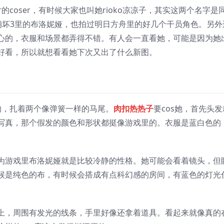
片的coser，有时候大家也叫她rioko凉凉子，其实这两个名字是
崩坏3里的布洛妮娅，也拍过明日方舟里的好几个干员角色。另外
心的，衣服和场景都弄得不错。有人会一直看她，可能是因为她
好看，所以就想看看她下次又出了什么新图。
的，扎着两个像弹簧一样的马尾。
肉扣热热子
要cos她，首先头发
写真，那个假发的颜色和形状都挺像游戏里的。衣服是蓝白色的
。
为游戏里布洛妮娅就是比较冷静的性格。她可能会看着镜头，但
候是纯色的布，有时候会搭成有点科幻感的房间，有蓝色的灯光
上，周围有发光的线条，手里好像还拿着道具。看起来就像真的