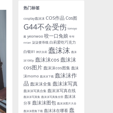
热门标签
COS作品
Cos图
cosplay蠢沫沫
G44不会受伤
tomoyo
咬一口兔娘
yeonwoo
酱
年年
白莉爱吃巧克力
柒柒要乖哦
nnian
蠢沫沫
白银81
神沢永莉
蠢沫
蠢沫沫cos
蠢沫沫
沫1080p
cos图片
蠢沫沫cos图集
蠢沫
蠢沫沫作
沫momo
蠢沫沫下载
品
蠢沫沫写真
蠢沫沫全集
蠢沫沫写真在线
蠢沫沫写真合集
蠢沫沫
蠢沫沫写真集
蠢沫沫写真集全部
蠢沫沫图包
分享
蠢沫沫图片大全
蠢
蠢沫沫在哪看
蠢沫沫图集下载