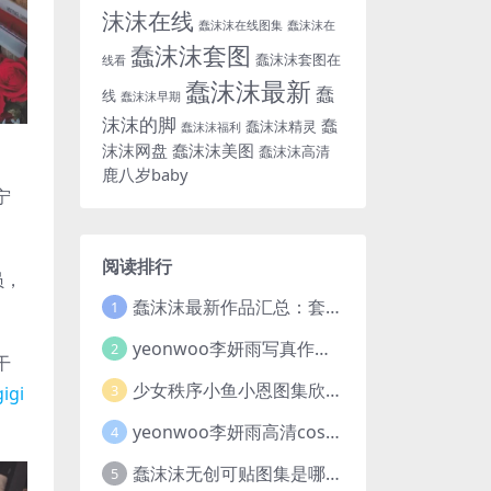
沫沫在线
蠢沫沫在线图集
蠢沫沫在
蠢沫沫套图
蠢沫沫套图在
线看
蠢沫沫最新
蠢
线
蠢沫沫早期
沫沫的脚
蠢
蠢沫沫精灵
蠢沫沫福利
沫沫网盘
蠢沫沫美图
蠢沫沫高清
鹿八岁baby
宁
阅读排行
员，
蠢沫沫最新作品汇总：套图及视频亮点满满，合集一次看够
1
yeonwoo李妍雨写真作品合集及胶卷素材分享，7套牛奶胶卷完整版高清图片
2
干
少女秩序小鱼小恩图集欣赏，一场穿越二次元与现实的视觉盛宴
3
igi
yeonwoo李妍雨高清cosplay写真图集欣赏，这位女神太美了
4
蠢沫沫无创可贴图集是哪一期？创可贴战神蠢沫沫合集欣赏
5