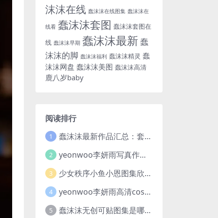
沫沫在线
蠢沫沫在线图集
蠢沫沫在
蠢沫沫套图
蠢沫沫套图在
线看
蠢沫沫最新
蠢
线
蠢沫沫早期
沫沫的脚
蠢
蠢沫沫精灵
蠢沫沫福利
沫沫网盘
蠢沫沫美图
蠢沫沫高清
鹿八岁baby
阅读排行
蠢沫沫最新作品汇总：套图及视频亮点满满，合集一次看够
1
yeonwoo李妍雨写真作品合集及胶卷素材分享，7套牛奶胶卷完整版高清图片
2
少女秩序小鱼小恩图集欣赏，一场穿越二次元与现实的视觉盛宴
3
yeonwoo李妍雨高清cosplay写真图集欣赏，这位女神太美了
4
蠢沫沫无创可贴图集是哪一期？创可贴战神蠢沫沫合集欣赏
5