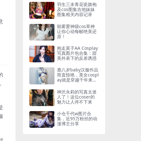
羽生三未青花瓷旗袍
及cos图集吉他妹妹
图集相关内容记录
意
朝雾爱神级cos草神
让你心动每帧绝美还
原！
抱走莫子AA Cosplay
写真图片包合集：甜
美外表下的反差诱惑
鹿八岁baby汉服作品
的
简直惊艳，美女cospl
ay就是穿越千年来的
，
仙
神沢永莉的写真太迷
人了！这位coser的
魅力让人停不下来
是
小仓千代w图片合
服
集，近95万粉丝的动
漫博主分享
对