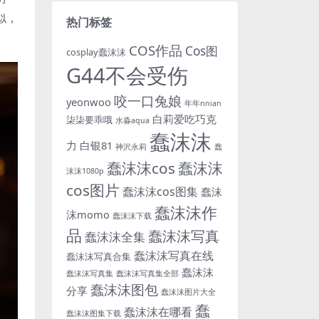
似，
热门标签
COS作品
Cos图
cosplay蠢沫沫
G44不会受伤
咬一口兔娘
yeonwoo
年年nnian
白莉爱吃巧克
柒柒要乖哦
水淼aqua
蠢沫沫
力
白银81
神沢永莉
蠢
蠢沫沫cos
蠢沫沫
沫沫1080p
cos图片
蠢沫沫cos图集
蠢沫
蠢沫沫作
沫momo
蠢沫沫下载
品
蠢沫沫写真
蠢沫沫全集
蠢沫沫写真在线
蠢沫沫写真合集
蠢沫沫
蠢沫沫写真集
蠢沫沫写真集全部
蠢沫沫图包
分享
蠢沫沫图片大全
蠢
蠢沫沫在哪看
蠢沫沫图集下载