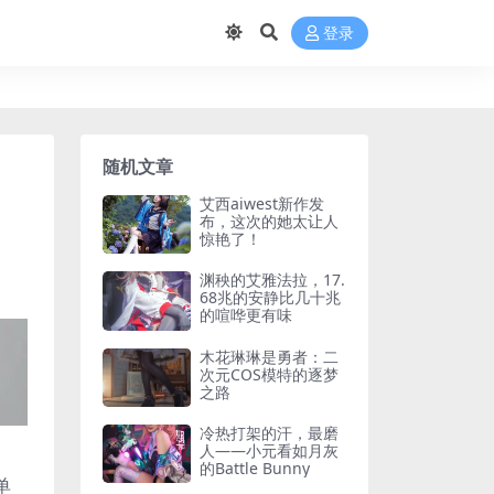
登录
随机文章
艾西aiwest新作发
布，这次的她太让人
惊艳了！
渊秧的艾雅法拉，17.
68兆的安静比几十兆
的喧哗更有味
木花琳琳是勇者：二
次元COS模特的逐梦
之路
冷热打架的汗，最磨
人——小元看如月灰
的Battle Bunny
单