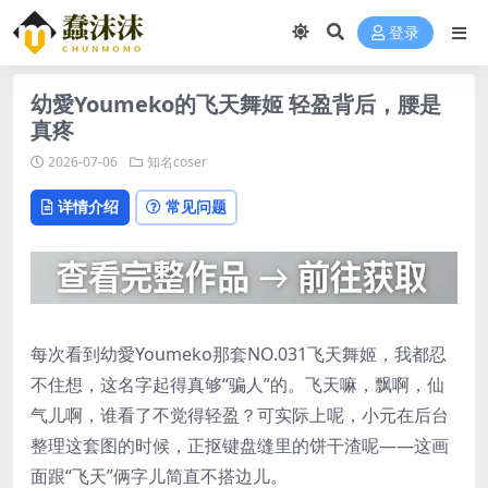
登录
幼愛Youmeko的飞天舞姬 轻盈背后，腰是
真疼
2026-07-06
知名coser
详情介绍
常见问题
每次看到幼愛Youmeko那套NO.031飞天舞姬，我都忍
不住想，这名字起得真够“骗人”的。飞天嘛，飘啊，仙
气儿啊，谁看了不觉得轻盈？可实际上呢，小元在后台
整理这套图的时候，正抠键盘缝里的饼干渣呢——这画
面跟“飞天”俩字儿简直不搭边儿。