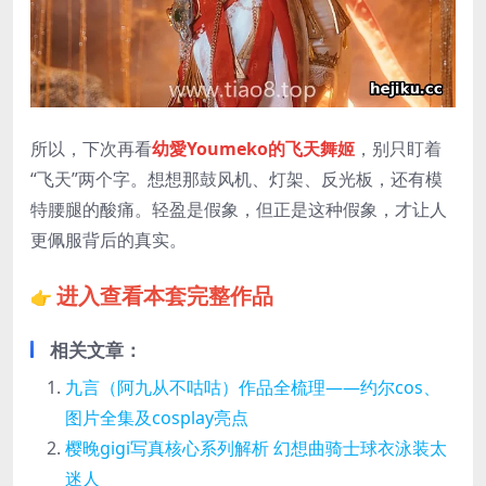
所以，下次再看
幼愛Youmeko的飞天舞姬
，别只盯着
“飞天”两个字。想想那鼓风机、灯架、反光板，还有模
特腰腿的酸痛。轻盈是假象，但正是这种假象，才让人
更佩服背后的真实。
进入查看本套完整作品
👉
相关文章：
九言（阿九从不咕咕）作品全梳理——约尔cos、
图片全集及cosplay亮点
樱晚gigi写真核心系列解析 幻想曲骑士球衣泳装太
迷人