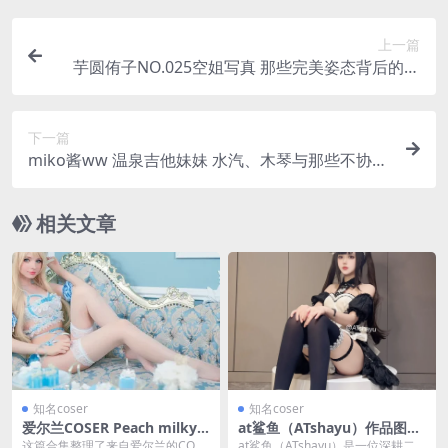
上一篇
芋圆侑子NO.025空姐写真 那些完美姿态背后的真
实
下一篇
miko酱ww 温泉吉他妹妹 水汽、木琴与那些不协调
的瞬间
相关文章
知名coser
知名coser
爱尔兰COSER Peach milky C
at鲨鱼（ATshayu）作品图
OSPLAY写真合集
鉴：图包、写真及关联内容解
这篇合集整理了来自爱尔兰的COSE
at鲨鱼（ATshayu）是一位深耕二