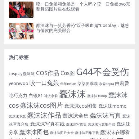
咬一口兔娘和兔娘是一个人吗？咬一口兔娘ovo完
整舞蹈图片集在线观看
蠢沫沫与一笑芳香沁“双子吸血鬼”Cosplay：魅惑
与俏皮的完美融合
热门标签
G44不会受伤
COS作品
Cos图
cosplay蠢沫沫
咬一口兔娘
yeonwoo
白莉爱
柒柒要乖哦
年年nnian
水淼aqua
蠢沫沫
蠢沫沫
吃巧克力
白银81
神沢永莉
蠢沫沫1080p
cos
蠢沫沫cos图片
蠢沫沫cos图集
蠢沫沫momo
蠢沫沫作品
蠢沫沫写真
蠢沫沫全集
蠢沫
蠢沫沫下载
蠢沫沫写真在线
蠢沫沫
沫写真合集
蠢沫沫写真集
蠢沫沫写真集全部
蠢沫沫图包
蠢沫沫在哪看
分享
蠢沫沫图片大全
蠢沫沫图集下载