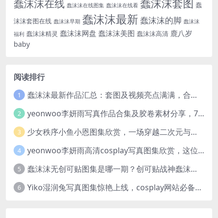
蠢沫沫套图
蠢沫沫在线
蠢
蠢沫沫在线图集
蠢沫沫在线看
蠢沫沫最新
蠢沫沫的脚
沫沫套图在线
蠢沫沫早期
蠢沫沫
蠢沫沫网盘
蠢沫沫美图
鹿八岁
蠢沫沫精灵
蠢沫沫高清
福利
baby
阅读排行
蠢沫沫最新作品汇总：套图及视频亮点满满，合集一次看够
1
yeonwoo李妍雨写真作品合集及胶卷素材分享，7套牛奶胶卷完整版高清图片
2
少女秩序小鱼小恩图集欣赏，一场穿越二次元与现实的视觉盛宴
3
yeonwoo李妍雨高清cosplay写真图集欣赏，这位女神太美了
4
蠢沫沫无创可贴图集是哪一期？创可贴战神蠢沫沫合集欣赏
5
Yiko湿润兔写真图集惊艳上线，cosplay网站必备作品推荐
6