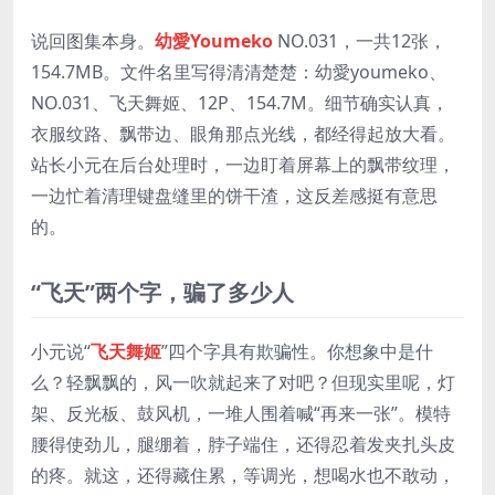
说回图集本身。
幼愛Youmeko
NO.031，一共12张，
154.7MB。文件名里写得清清楚楚：幼愛youmeko、
NO.031、飞天舞姬、12P、154.7M。细节确实认真，
衣服纹路、飘带边、眼角那点光线，都经得起放大看。
站长小元在后台处理时，一边盯着屏幕上的飘带纹理，
一边忙着清理键盘缝里的饼干渣，这反差感挺有意思
的。
“飞天”两个字，骗了多少人
小元说“
飞天舞姬
”四个字具有欺骗性。你想象中是什
么？轻飘飘的，风一吹就起来了对吧？但现实里呢，灯
架、反光板、鼓风机，一堆人围着喊“再来一张”。模特
腰得使劲儿，腿绷着，脖子端住，还得忍着发夹扎头皮
的疼。就这，还得藏住累，等调光，想喝水也不敢动，