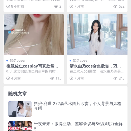
析
R Peach milky目前能在国内找到的
次元与生活向赛道的写真创作者，
8 小时前
2
7 月前
632
C...
作品风格跨度...
知名coser
知名coser
椒妮佐仁cosplay写真欣赏，
清水由乃cos合集欣赏，万华
这样的coser图库是网站必备
镜雪女名场面及最新作品盘点
打开这套椒妮佐仁的盔甲图的时
在二次元cos圈里，清水由乃算是风
的作品
候，我正在整理硬盘里的cosplay写
格很鲜明的一位。她不追求高产，
4 月前
115
7 月前
243
真收藏夹。看完...
但每部作品都能精...
随机文章
抖娘-利世 272套艺术图片欣赏，个人背景与风格
介绍
千夜未来：微博互动、整容争议与B站影响力全解
析