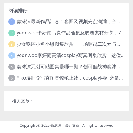
阅读排行
蠢沫沫最新作品汇总：套图及视频亮点满满，合集一次看够
1
yeonwoo李妍雨写真作品合集及胶卷素材分享，7套牛奶胶卷完整版高清图片
2
少女秩序小鱼小恩图集欣赏，一场穿越二次元与现实的视觉盛宴
3
yeonwoo李妍雨高清cosplay写真图集欣赏，这位女神太美了
4
蠢沫沫无创可贴图集是哪一期？创可贴战神蠢沫沫合集欣赏
5
Yiko湿润兔写真图集惊艳上线，cosplay网站必备作品推荐
6
相关文章：
Copyright © 2025
蠢沫沫
|
最近文章
- All rights reserved