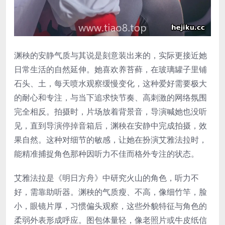
渊秧的安静气质与其说是刻意装出来的，实际更接近她
日常生活的自然延伸。她喜欢养苔藓，在玻璃罐子里铺
石头、土，每天喷水观察缓慢变化，这种爱好需要极大
的耐心和专注，与当下追求快节奏、高刺激的网络氛围
完全相反。拍摄时，片场放着背景音，导演喊她也没听
见，直到导演停掉音箱后，渊秧在安静中完成拍摄，效
果自然。这种对细节的敏感，让她在扮演艾雅法拉时，
能精准捕捉角色那种因听力不佳而格外专注的状态。
艾雅法拉是《明日方舟》中研究火山的角色，听力不
好，需靠助听器。渊秧的气质瘦、不高，像细竹竿，脸
小，眼镜片厚，习惯偏头观察，这些外貌特征与角色的
柔弱外表形成呼应。图包体量轻，像老照片或牛皮纸信