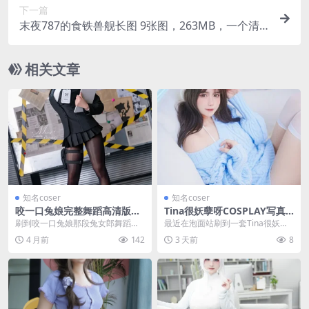
下一篇
末夜787的食铁兽舰长图 9张图，263MB，一个清
秀姑娘硬凹出的江湖气
相关文章
知名coser
知名coser
咬一口兔娘完整舞蹈高清版视
Tina很妖孽呀COSPLAY写真
频截图欣赏，美到窒息
作品合集，泡面站持续更新中
刷到咬一口兔娘那段兔女郎舞蹈视
最近在泡面站刷到一套Tina很妖孽
频的时候，我正端着泡面。结果面
呀的COSPLAY写真合集，目前已经
4 月前
142
3 天前
8
泡好了，我忘了吃。不...
放了七张图...