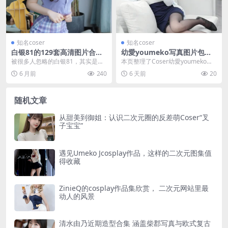
知名coser
知名coser
白银81的129套高清图片合
幼愛youmeko写真图片包合
集，这位COSER兼主播你了解
集 高颜值COSPLAY美图持续
被很多人忽略的白银81，其实是圈
本页整理了Coser幼愛youmeko的
吗
更新
里的宝藏博主 之前和大家聊过COS
写真图片包合集，收录多张高颜值C
6 月前
240
6 天前
20
圈的迷之呆梨，...
OSPL...
随机文章
从甜美到御姐：认识二次元圈的反差萌Coser“叉
子宝宝”
遇见Umeko Jcosplay作品，这样的二次元图集值
得收藏
ZinieQ的cosplay作品集欣赏， 二次元网站里最
动人的风景
清水由乃近期造型合集 涵盖柴郡写真与欧式复古