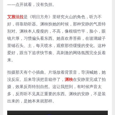
——点开就看，没有负担。
艾雅法拉
是《明日方舟》里研究火山的角色，听力不
好，得靠助听器。渊秧扮她的时候，那种安静的气质特
别对。渊秧本人瘦瘦的，不高，像根细竹竿，脸小，眼
镜片厚，习惯偏头看东西。她喜欢养苔藓，在玻璃罐子
里铺石头、土，每天喷水，观察那些缓慢的变化。这种
爱好，跟当下追求快节奏、高刺激的网络氛围完全反着
来。
拍摄那天有个小插曲。片场放着背景音，导演喊她，她
没反应。后来导演把音箱停了，
渊秧
在安静里完成了拍
摄，效果反而特别自然。这让我想到，有时候声音太
多，反而听不见真正重要的东西。渊秧的安静，不是装
出来的，是她本来就那样。