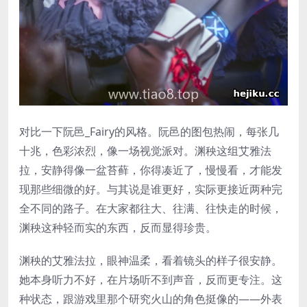
对比一下阮邑_Fairy的风格。阮邑的图包热闹，每张几
十兆，色彩浓烈，像一场视觉派对。渊秧这组艾雅法
拉，安静得像一盆苔藓，你得凑近了，慢慢看，才能发
现那些细微的好。与其说是谁更好，实际更接近两种完
全不同的路子。在大家都往大、往满、往快走的时候，
渊秧这种轻而实的东西，反而显得珍贵。
渊秧的艾雅法拉，眼神温柔，看着镜头的样子很安静。
她本身听力不好，在片场听不到声音，反而更专注。这
种状态，跟游戏里那个研究火山的角色挺像的——外表