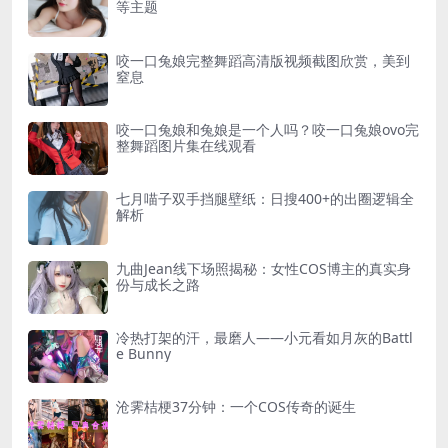
等主题
咬一口兔娘完整舞蹈高清版视频截图欣赏，美到
窒息
咬一口兔娘和兔娘是一个人吗？咬一口兔娘ovo完
整舞蹈图片集在线观看
七月喵子双手挡腿壁纸：日搜400+的出圈逻辑全
解析
九曲Jean线下场照揭秘：女性COS博主的真实身
份与成长之路
冷热打架的汗，最磨人——小元看如月灰的Battl
e Bunny
沧霁桔梗37分钟：一个COS传奇的诞生