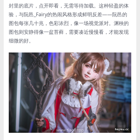
封里的底片，点开即看，无需等待加载。这种轻盈的体
验，与阮邑_Fairy的热闹风格形成鲜明反差——阮邑的
图包每张几十兆，色彩浓烈，像一场视觉派对。渊秧的
图包则安静得像一盆苔藓，需要凑近慢慢看，才能发现
细微的好。