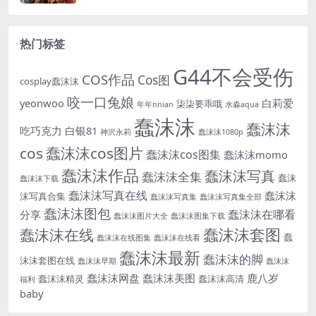
热门标签
G44不会受伤
COS作品
Cos图
cosplay蠢沫沫
咬一口兔娘
yeonwoo
白莉爱
柒柒要乖哦
年年nnian
水淼aqua
蠢沫沫
蠢沫沫
吃巧克力
白银81
神沢永莉
蠢沫沫1080p
cos
蠢沫沫cos图片
蠢沫沫cos图集
蠢沫沫momo
蠢沫沫作品
蠢沫沫写真
蠢沫沫全集
蠢沫
蠢沫沫下载
蠢沫沫写真在线
蠢沫沫
沫写真合集
蠢沫沫写真集
蠢沫沫写真集全部
蠢沫沫图包
蠢沫沫在哪看
分享
蠢沫沫图片大全
蠢沫沫图集下载
蠢沫沫套图
蠢沫沫在线
蠢
蠢沫沫在线图集
蠢沫沫在线看
蠢沫沫最新
蠢沫沫的脚
沫沫套图在线
蠢沫沫早期
蠢沫沫
蠢沫沫网盘
蠢沫沫美图
鹿八岁
蠢沫沫精灵
蠢沫沫高清
福利
baby