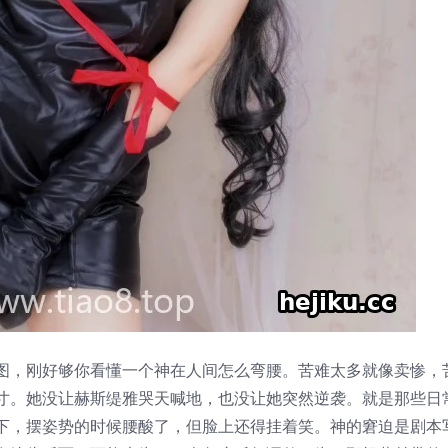
图，刚好够你看懂一个神在人间怎么弯腰。苦难太多就像卖惨，
寸。她没让赫斯缇雅哭天喊地，也没让她突然逆袭。就是那些日
下，摆姿势的时候腰酸了，但脸上还得挂着笑。神的窘迫是剧本