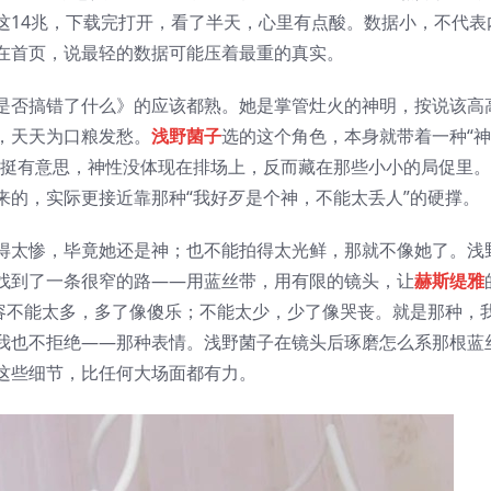
这14兆，下载完打开，看了半天，心里有点酸。数据小，不代表
在首页，说最轻的数据可能压着最重的真实。
是否搞错了什么》的应该都熟。她是掌管灶火的神明，按说该高
，天天为口粮发愁。
浅野菌子
选的这个角色，本身就带着一种“
定挺有意思，神性没体现在排场上，反而藏在那些小小的局促里
来的，实际更接近靠那种“我好歹是个神，不能太丢人”的硬撑。
得太惨，毕竟她还是神；也不能拍得太光鲜，那就不像她了。浅
找到了一条很窄的路——用蓝丝带，用有限的镜头，让
赫斯缇雅
笑容不能太多，多了像傻乐；不能太少，少了像哭丧。就是那种，
我也不拒绝——那种表情。浅野菌子在镜头后琢磨怎么系那根蓝
这些细节，比任何大场面都有力。