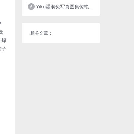
Yiko湿润兔写真图集惊艳上线，cosplay网站必备作品推荐
6
壁
阮
相关文章：
个焊
菌子