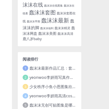
沫沫在线
蠢沫沫在线图集
蠢沫沫在
蠢沫沫套图
蠢沫沫套图在
线看
蠢沫沫最新
蠢
线
蠢沫沫早期
沫沫的脚
蠢
蠢沫沫精灵
蠢沫沫福利
沫沫网盘
蠢沫沫美图
蠢沫沫高清
鹿八岁baby
阅读排行
蠢沫沫最新作品汇总：套图及视频亮点满满，合集一次看够
1
yeonwoo李妍雨写真作品合集及胶卷素材分享，7套牛奶胶卷完整版高清图片
2
少女秩序小鱼小恩图集欣赏，一场穿越二次元与现实的视觉盛宴
3
yeonwoo李妍雨高清cosplay写真图集欣赏，这位女神太美了
4
蠢沫沫无创可贴图集是哪一期？创可贴战神蠢沫沫合集欣赏
5