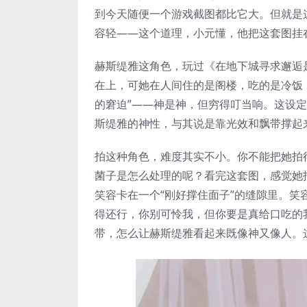
到今天随便一个游戏截图都比它大。但就是
容轻——这个道理，小元懂，他把这套图挂
赫斯缇雅这角色，玩过《在地下城寻求邂逅
在上，可她在人间住的是阁楼，吃的是冷饭
的窘迫”——神是神，但穷得叮当响。这设
斯缇雅的神性，与其说是靠光效和飘带撑起
拍这种角色，难度其实不小。你不能把她拍
菌子是怎么处理的呢？看完这套图，感觉她
笑容卡在一个“刚好撑住面子”的缝隙里。
得还行，你别可怜我，但你要是真给口吃的
带，怎么让赫斯缇雅看起来既像神又像人。