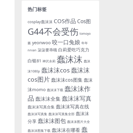
热门标签
COS作品
Cos图
cosplay蠢沫沫
G44不会受伤
tomoyo
咬一口兔娘
yeonwoo
酱
年年
白莉爱吃巧克力
柒柒要乖哦
nnian
蠢沫沫
白银81
神沢永莉
蠢沫
蠢沫沫cos
蠢沫沫
沫1080p
cos图片
蠢沫沫cos图集
蠢沫
蠢沫沫作
沫momo
蠢沫沫下载
品
蠢沫沫写真
蠢沫沫全集
蠢沫沫写真在线
蠢沫沫写真合集
蠢沫沫
蠢沫沫写真集
蠢沫沫写真集全部
蠢沫沫图包
分享
蠢沫沫图片大全
蠢
蠢沫沫在哪看
蠢沫沫图集下载