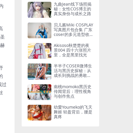
九曲Jean线下场照揭
内
秘：女性COS博主的
真实身份与成长之路
贝儿酱Miki COSPLAY
高
写真图片包合集 广东
coser的多元造型收
神圣
录
。赫
Akisoso秋楚楚的夜
景004 四十六张照片
里，全是黑里找光
半半子COSER微博生
野
活与黑历史探秘：从
成长到挑战的勇敢之
的
路
我过
南桃momoko黑历史
传闻背后：理性视角
丝
与创作焦点
幼愛Youmeko的飞天
舞姬 轻盈背后，腰是
真疼