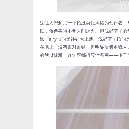
这让人想起另一个拍过类似风格的创作者，阮
纸，角色美得不食人间烟火。但浅野菌子的
邑_Fairy拍的是神在天上飘，浅野菌子
在地上，没有谁对谁错，但明显后者更戳人。
的赫斯缇雅，连笑容都得算计着用——多了