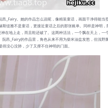
邑_Fairy。她的作品怎么说呢，像精装童话，画面干净得能当
赫斯缇雅不是童话，更接近童话之后的那张账单。同样是神明，
拍的是神在地上走，而且鞋还破了。这两种活法，一个飘在天上，一
阮邑_Fairy的作品里，角色从来不用为柴米油盐发愁，但浅野
显得没心没肺，少了又撑不住神明的门面。