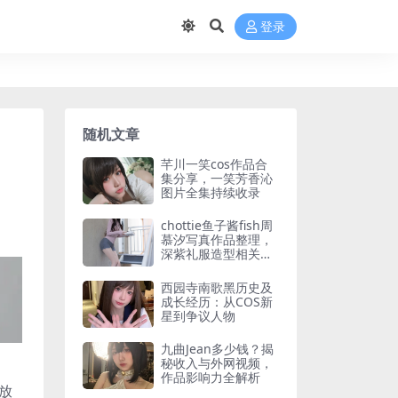
登录
随机文章
芊川一笑cos作品合
集分享，一笑芳香沁
图片全集持续收录
chottie鱼子酱fish周
慕汐写真作品整理，
深紫礼服造型相关写
真分享
西园寺南歌黑历史及
成长经历：从COS新
星到争议人物
九曲Jean多少钱？揭
秘收入与外网视频，
作品影响力全解析
放