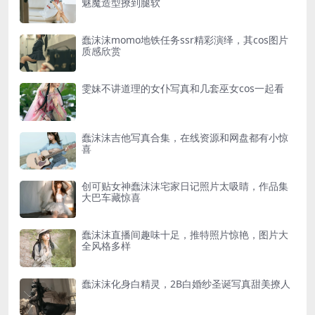
魅魔造型撩到腿软
蠢沫沫momo地铁任务ssr精彩演绎，其cos图片
质感欣赏
雯妹不讲道理的女仆写真和几套巫女cos一起看
蠢沫沫吉他写真合集，在线资源和网盘都有小惊
喜
创可贴女神蠢沫沫宅家日记照片太吸睛，作品集
大巴车藏惊喜
蠢沫沫直播间趣味十足，推特照片惊艳，图片大
全风格多样
蠢沫沫化身白精灵，2B白婚纱圣诞写真甜美撩人