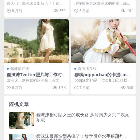
源和网盘都有小惊喜
集与COS作品诚意赏析
家人们！蠢沫沫又出新活了！这次
现在很多喜欢蠢沫沫的朋友，除了
不是咱们熟悉的COS造型，而是抱
追她的COS作品和写真集，还特别
8 月前
550
8 月前
161
着吉他拍的写真合集...
关注她的漫画作品，...
蠢沫沫在线
蠢沫沫在线
蠢沫沫Twitter照片与工作时
聊聊poppachan的卡提cos作
间整理，只穿三个创可贴放学
品，说说她的铁道双子造型和
蠢沫沫，别称蠢萌沫沫酱，英文名C
poppachan是一位会把自己打扮成
后在哪找？
写真聚合库的小样子
hunmomo，2002年1月27日出生
动漫角色的大姐姐。她的cos造型软
6 月前
1.5K
7 月前
340
于河南，...
软糯糯的...
随机文章
蠢沫沫创可贴女王的成长路 从河南少女到二次元
顶流
蠢沫沫最新造型杀疯了！放学后穿水手服甜炸，