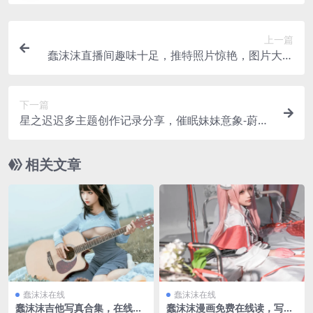
上一篇
蠢沫沫直播间趣味十足，推特照片惊艳，图片大全
风格多样
下一篇
星之迟迟多主题创作记录分享，催眠妹妹意象-蔚蓝
cos作品与八月计划随记
相关文章
蠢沫沫在线
蠢沫沫在线
蠢沫沫吉他写真合集，在线资
蠢沫沫漫画免费在线读，写真