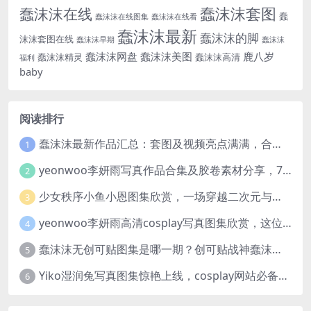
蠢沫沫套图
蠢沫沫在线
蠢
蠢沫沫在线图集
蠢沫沫在线看
蠢沫沫最新
蠢沫沫的脚
沫沫套图在线
蠢沫沫早期
蠢沫沫
蠢沫沫网盘
蠢沫沫美图
鹿八岁
蠢沫沫精灵
蠢沫沫高清
福利
baby
阅读排行
蠢沫沫最新作品汇总：套图及视频亮点满满，合集一次看够
1
yeonwoo李妍雨写真作品合集及胶卷素材分享，7套牛奶胶卷完整版高清图片
2
少女秩序小鱼小恩图集欣赏，一场穿越二次元与现实的视觉盛宴
3
yeonwoo李妍雨高清cosplay写真图集欣赏，这位女神太美了
4
蠢沫沫无创可贴图集是哪一期？创可贴战神蠢沫沫合集欣赏
5
Yiko湿润兔写真图集惊艳上线，cosplay网站必备作品推荐
6