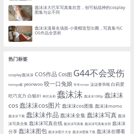
蠢沫沫大巴车写真集欣赏，创可贴战神的cosplay
图集与众不同
蠢沫沫漫展名场面-小黄帽造型出圈，写真集与C
OS作品全赏析
热门标签
G44不会受伤
COS作品
Cos图
cosplay蠢沫沫
咬一口兔娘
yeonwoo
白莉爱
柒柒要乖哦
tomoyo酱
年年nnian
蠢沫沫
蠢沫沫
吃巧克力
白银81
神沢永莉
蠢沫沫1080p
cos
蠢沫沫cos图片
蠢沫沫cos图集
蠢沫沫momo
蠢沫沫作品
蠢沫沫写真
蠢沫沫全集
蠢沫
蠢沫沫下载
蠢沫沫写真在线
蠢沫沫
沫写真合集
蠢沫沫写真集
蠢沫沫写真集全部
蠢沫沫图包
蠢沫沫在哪看
分享
蠢沫沫图片大全
蠢沫沫图集下载