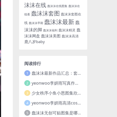
沫沫在线
蠢沫沫在线图集
蠢沫沫在
蠢沫沫套图
蠢沫沫套图在
线看
蠢沫沫最新
蠢
线
蠢沫沫早期
沫沫的脚
蠢
蠢沫沫精灵
蠢沫沫福利
沫沫网盘
蠢沫沫美图
蠢沫沫高清
鹿八岁baby
阅读排行
蠢沫沫最新作品汇总：套图及视频亮点满满，合集一次看够
1
yeonwoo李妍雨写真作品合集及胶卷素材分享，7套牛奶胶卷完整版高清图片
2
少女秩序小鱼小恩图集欣赏，一场穿越二次元与现实的视觉盛宴
3
yeonwoo李妍雨高清cosplay写真图集欣赏，这位女神太美了
4
蠢沫沫无创可贴图集是哪一期？创可贴战神蠢沫沫合集欣赏
5