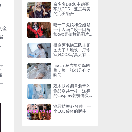
余多多Dudu申鹤赛
架
车服COS，速度与美
的完美融合
咬一口兔娘和兔娘是
的赏金
一个人吗？咬一口兔
娘ovo完整舞蹈图片
偏
集在线观看
，
桃良阿宅施工队主题
图火了！地铁、疗诊
室风COS写真太有味
道
machi马吉知更鸟图
子
集，每一张都是心动
瞬间
里
汗
双木扶苏调月莉音的
作品别具一格，这样
的cosplay装扮确实
少见
沧霁桔梗37分钟：一
个COS传奇的诞生