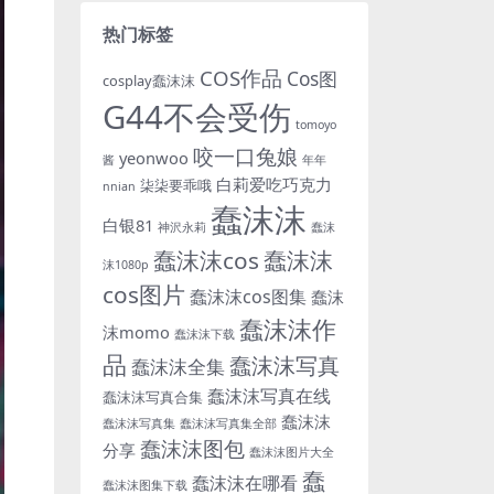
热门标签
COS作品
Cos图
cosplay蠢沫沫
G44不会受伤
tomoyo
咬一口兔娘
yeonwoo
酱
年年
白莉爱吃巧克力
柒柒要乖哦
nnian
蠢沫沫
白银81
神沢永莉
蠢沫
蠢沫沫cos
蠢沫沫
沫1080p
cos图片
蠢沫沫cos图集
蠢沫
蠢沫沫作
沫momo
蠢沫沫下载
品
蠢沫沫写真
蠢沫沫全集
蠢沫沫写真在线
蠢沫沫写真合集
蠢沫沫
蠢沫沫写真集
蠢沫沫写真集全部
蠢沫沫图包
分享
蠢沫沫图片大全
蠢
蠢沫沫在哪看
蠢沫沫图集下载