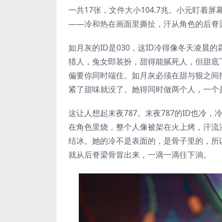
一共17张，文件大小104.7兆。小元盯
——冷和热在画面里撕扯，汗从角色的后脊
如月灰的ID是030，这ID冷得像冬天凌晨
猎人，兔女郎装扮，甜得能腻死人，但甜底
偏要你同时端住。如月灰必须在甜与狠之间
紧了甜味就没了。她得同时做两个人，一个
这让人想起末夜787。末夜787的ID也冷
在角色里烧，整个人像被架在火上烤，汗流
结冰。她的冷不是表面的，是骨子里的，所
就从后脊梁骨冒出来，一滴一滴往下淌。