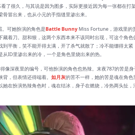
着屏幕看了很久，与其说是因为图多，实际更接近因为每一张都在打
梁骨冒出来，也从小元的手指缝里渗出来。
的霜。可她扮演的角色是
Battle Bunny
Miss Fortune，游戏里
下藏着刀。甜和狠，这两个东西本来不该同时出现，可这个角色
找到平衡，笑不能开得太满，开了杀气就散了；冷不能绷得太紧
是从ID里渗出来的冷，一个是角色里烧出来的热。
，冷得像深夜里的编号，可他扮演的角色也热辣。末夜787的苦是身
浃背，但表情还得端着。
如月灰
的苦不一样，她的苦是魂在角色
以她在扮演热辣角色时，魂在结冰，身子在燃烧，冷热两头扯，