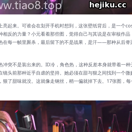
亮起来。可谁会在划开手机时想到，这张壁纸背后，是一个cos
种相反的力量？小元看着那些图，觉得自己与其说是在审核作品
热在每一帧里厮杀，最后留下的不是战果，是汗——那种从后脊
热冲突不是装出来的。ID冷，角色热，这种反差本身就带着一种
在镜头前那种近乎自虐的坚持。她必须在甜与狠之间找到一个微
，狠了甜味就没。这就像走钢丝，稍一偏就掉下去。17张图，每