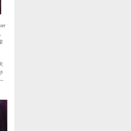
er
，
梁
天
妙
一