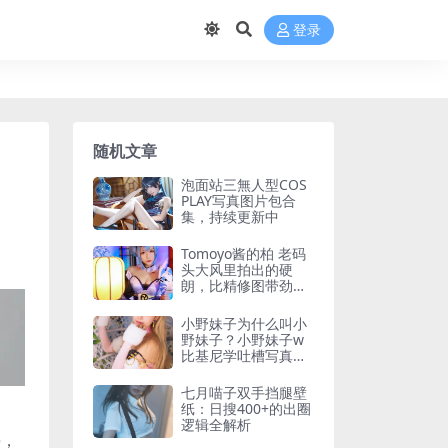
登录
随机文章
泡面站三無人型COS
PLAY写真图片包合
集，持续更新中
Tomoyo酱的柏 老码
头大风里拍出的硬
朗，比精修图带劲多
了
小野妹子为什么叫小
野妹子？小野妹子w
比基尼学吐槽写真在
线观看
七月喵子双手挡腿壁
纸：日搜400+的出圈
逻辑全解析
e，