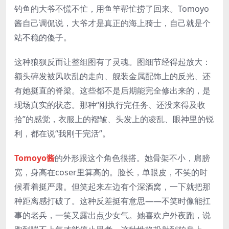
钓鱼的大爷不慌不忙，用鱼竿帮忙捞了回来。Tomoyo
酱自己调侃说，大爷才是真正的海上骑士，自己就是个
站不稳的傻子。
这种狼狈反而让整组图有了灵魂。图细节经得起放大：
额头碎发被风吹乱的走向、舰装金属配饰上的反光、还
有她挺直的脊梁。这些都不是后期能完全修出来的，是
现场真实的状态。那种“刚执行完任务、还没来得及收
拾”的感觉，衣服上的褶皱、头发上的凌乱、眼神里的锐
利，都在说“我刚干完活”。
Tomoyo酱
的外形跟这个角色很搭。她骨架不小，肩膀
宽，身高在coser里算高的。脸长，单眼皮，不笑的时
候看着挺严肃。但笑起来左边有个深酒窝，一下就把那
种距离感打破了。这种反差挺有意思——不笑时像能扛
事的老兵，一笑又露出点少女气。她喜欢户外夜跑，说