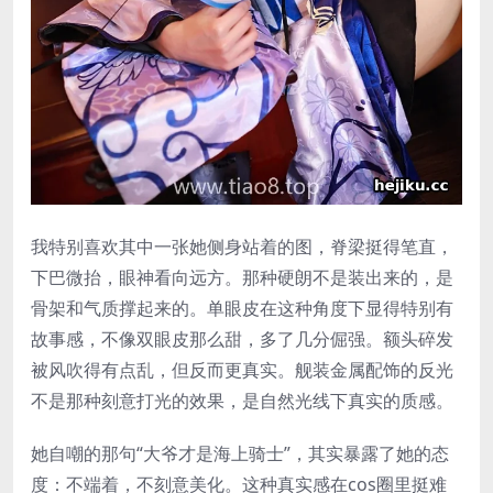
我特别喜欢其中一张她侧身站着的图，脊梁挺得笔直，
下巴微抬，眼神看向远方。那种硬朗不是装出来的，是
骨架和气质撑起来的。单眼皮在这种角度下显得特别有
故事感，不像双眼皮那么甜，多了几分倔强。额头碎发
被风吹得有点乱，但反而更真实。舰装金属配饰的反光
不是那种刻意打光的效果，是自然光线下真实的质感。
她自嘲的那句“大爷才是海上骑士”，其实暴露了她的态
度：不端着，不刻意美化。这种真实感在cos圈里挺难