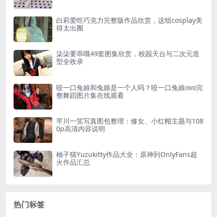
白莉爱吃巧克力完整版作品欣赏，这组cosplay美
得太出圈
柒柒要乖哦49套图集欣赏，校园天台与二次元造
型全收录
咬一口兔娘和兔娘是一个人吗？咬一口兔娘ovo完
整舞蹈图片集在线观看
芊川一笑写真图包整理：修女、小红帽主题与108
0p高清内容说明
柚子猫Yuzukitty作品大全：原神到OnlyFans超
火作品汇总
热门标签