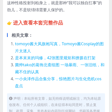
这种性格投射到柏身上，就是那种“我可以独自扛事”的
劲儿，不是软绵绵需要人保护的。
进入查看本套完整作品
👉
相关文章：
tomoyo酱大凤旗袍写真，Tomoyo酱Cosplay的图
片太迷人
是本末末的玛修，42张图里规矩和撩拨在打架
菌烨tako的葛饰北斋组图 一场暴雨、一张旧纸，和
藏不住的认真
一小央泽作品合集分享，惊艳图片与生化危机cos
盘点
声明：本站所有文章，如无特殊说明或标注，均为本站原
创发布。任何个人或组织，在未征得本站同意时，禁止复
制、盗用、采集、发布本站内容到任何网站、书籍等各类媒