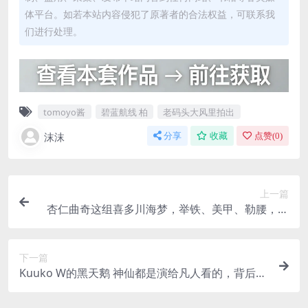
体平台。如若本站内容侵犯了原著者的合法权益，可联系我
们进行处理。
tomoyo酱
碧蓝航线 柏
老码头大风里拍出
沫沫
分享
收藏
点赞(
0
)
上一篇
杏仁曲奇这组喜多川海梦，举铁、美甲、勒腰，全
是真的
下一篇
Kuuko W的黑天鹅 神仙都是演给凡人看的，背后是
房租和冷饭团