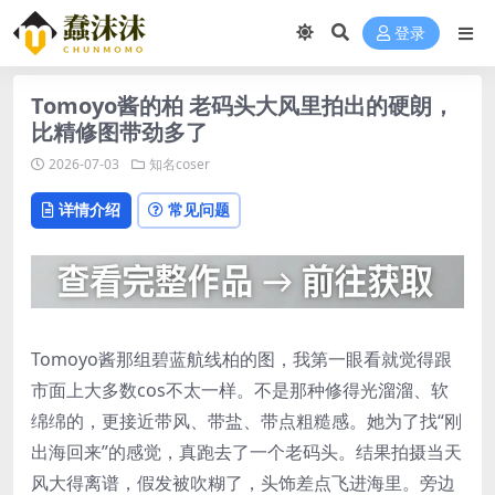
登录
Tomoyo酱的柏 老码头大风里拍出的硬朗，
比精修图带劲多了
2026-07-03
知名coser
详情介绍
常见问题
Tomoyo酱那组碧蓝航线柏的图，我第一眼看就觉得跟
市面上大多数cos不太一样。不是那种修得光溜溜、软
绵绵的，更接近带风、带盐、带点粗糙感。她为了找“刚
出海回来”的感觉，真跑去了一个老码头。结果拍摄当天
风大得离谱，假发被吹糊了，头饰差点飞进海里。旁边