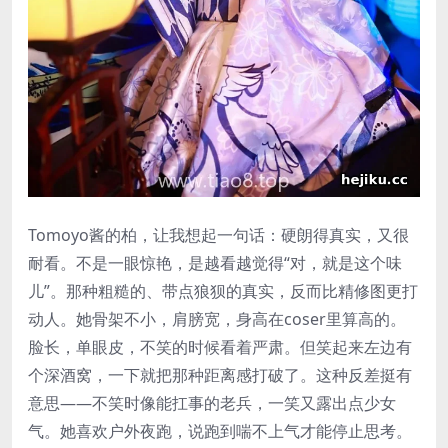
Tomoyo酱的柏，让我想起一句话：硬朗得真实，又很
耐看。不是一眼惊艳，是越看越觉得“对，就是这个味
儿”。那种粗糙的、带点狼狈的真实，反而比精修图更打
动人。她骨架不小，肩膀宽，身高在coser里算高的。
脸长，单眼皮，不笑的时候看着严肃。但笑起来左边有
个深酒窝，一下就把那种距离感打破了。这种反差挺有
意思——不笑时像能扛事的老兵，一笑又露出点少女
气。她喜欢户外夜跑，说跑到喘不上气才能停止思考。