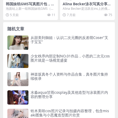
韩国妹纸GMS写真图片包，泡
Alina Becker泳衣写真分享，
面站持续更新中
俄罗斯网红alina becker推特
泡面站上新一组韩国妹纸GMS（고
Alina Becker是活跃在ins上的俄罗
网站作品别具一格
말숙）写真图片包，目前已收录6张
斯网红，她的写真主要通过个人推
5 天前
11
7 月前
75
图片，合集标注为...
特网...
随机文章
从甜美到御姐：认识二次元圈的反差萌Coser“叉
子宝宝”
少女秩序内部定制NO.01作品，小恩的二次元cos
图片就是一场视觉盛宴
神楽坂真冬个人资料与作品合集，真冬图片集持
续收录
水淼aqua甘雨cosplay及其他造型与泳装图片内
容的整理分享
铃木美咲cos照片记录与拍摄内容整理，包含mis
aki图集与小恶魔造型图片欣赏