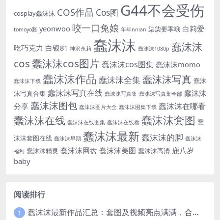
G44不会受伤
COS作品
Cos图
cosplay蠢沫沫
咬一口兔娘
yeonwoo
白莉爱
柒柒要乖哦
tomoyo酱
年年nnian
蠢沫沫
蠢沫沫
吃巧克力
白银81
神沢永莉
蠢沫沫1080p
cos
蠢沫沫cos图片
蠢沫沫cos图集
蠢沫沫momo
蠢沫沫作品
蠢沫沫写真
蠢沫沫全集
蠢沫
蠢沫沫下载
蠢沫沫写真在线
蠢沫沫
沫写真合集
蠢沫沫写真集
蠢沫沫写真集全部
蠢沫沫图包
蠢沫沫在哪看
分享
蠢沫沫图片大全
蠢沫沫图集下载
蠢沫沫套图
蠢沫沫在线
蠢
蠢沫沫在线图集
蠢沫沫在线看
蠢沫沫最新
蠢沫沫的脚
沫沫套图在线
蠢沫沫早期
蠢沫沫
蠢沫沫网盘
蠢沫沫美图
鹿八岁
蠢沫沫精灵
蠢沫沫高清
福利
baby
阅读排行
蠢沫沫最新作品汇总：套图及视频亮点满满，合集一次看够
1