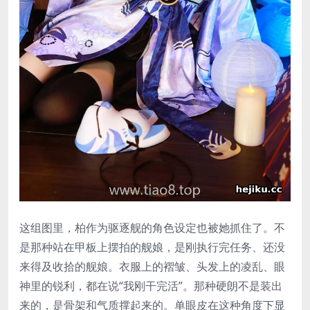
这组图里，柏作为驱逐舰的角色设定也被她抓住了。不
是那种站在甲板上摆拍的舰娘，是刚执行完任务、还没
来得及收拾的舰娘。衣服上的褶皱、头发上的凌乱、眼
神里的锐利，都在说“我刚干完活”。那种硬朗不是装出
来的，是骨架和气质撑起来的。单眼皮在这种角度下显