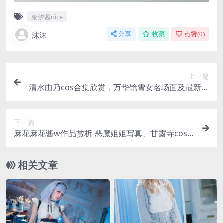
奈汐酱nice
沫沫
分享
收藏
点赞(
0
)
上一篇
清水由乃cos合集欣赏，万华镜雪女名场面及最新作
品盘点
下一篇
麻花麻花酱w作品赏析-恶魔姐姐写真、甘露寺cos
及OL白衬衫造型
相关文章