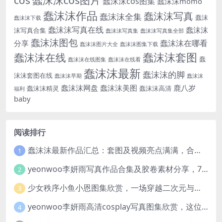
蠢沫沫cos图集
蠢沫沫momo
蠢沫沫作品
蠢沫沫写真
蠢沫沫全集
蠢沫
蠢沫沫下载
蠢沫沫写真在线
蠢沫沫
沫写真合集
蠢沫沫写真集
蠢沫沫写真集全部
蠢沫沫图包
蠢沫沫在哪看
分享
蠢沫沫图片大全
蠢沫沫图集下载
蠢沫沫套图
蠢沫沫在线
蠢
蠢沫沫在线图集
蠢沫沫在线看
蠢沫沫最新
蠢沫沫的脚
沫沫套图在线
蠢沫沫早期
蠢沫沫
蠢沫沫网盘
蠢沫沫美图
鹿八岁
蠢沫沫精灵
蠢沫沫高清
福利
baby
阅读排行
蠢沫沫最新作品汇总：套图及视频亮点满满，合集一次看够
1
yeonwoo李妍雨写真作品合集及胶卷素材分享，7套牛奶胶卷完整版高清图片
2
少女秩序小鱼小恩图集欣赏，一场穿越二次元与现实的视觉盛宴
3
yeonwoo李妍雨高清cosplay写真图集欣赏，这位女神太美了
4