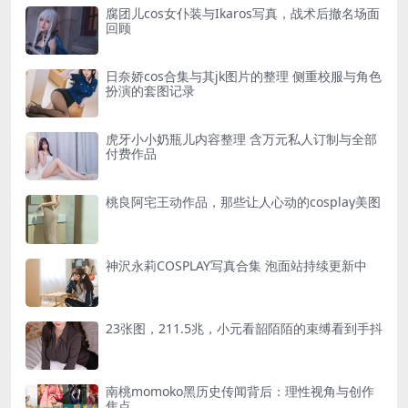
腐团儿cos女仆装与Ikaros写真，战术后撤名场面
回顾
日奈娇cos合集与其jk图片的整理 侧重校服与角色
扮演的套图记录
虎牙小小奶瓶儿内容整理 含万元私人订制与全部
付费作品
桃良阿宅王动作品，那些让人心动的cosplay美图
神沢永莉COSPLAY写真合集 泡面站持续更新中
23张图，211.5兆，小元看韶陌陌的束缚看到手抖
南桃momoko黑历史传闻背后：理性视角与创作
焦点