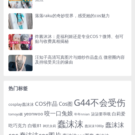
落落raku的奇妙世界，感受她的cos魅力
炸酱沐沐：是福利姬还是专业COS？微博、创可
贴与收费真相揭秘
汪知子高清写真图片与婚纱作品盘点 微密圈内容
及持续受关注的缘由
热门标签
G44不会受伤
COS作品
Cos图
cosplay蠢沫沫
咬一口兔娘
yeonwoo
白莉爱
柒柒要乖哦
tomoyo酱
年年nnian
蠢沫沫
蠢沫沫
吃巧克力
白银81
神沢永莉
蠢沫沫1080p
cos
蠢沫沫cos图片