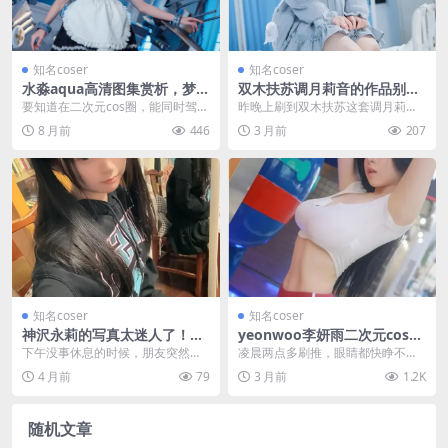
知名coser
知名coser
水淼aqua高清图集赏析，梦见
双木扶苏调月莉音的作品别具
月瑞希与八重神子cos惊艳亮
一格，这样的cosplay装扮确
要知道在二次元cos圈，能同时驾驭
昨晚上刷到双木扶苏这套调月莉音
相
实少见
甜美元气与神秘优雅两种风格的创
的图，本来都划过去了，我又划回
8 月前
446
3 月前
207
作者并不多，水淼...
来看。这套装扮确实少...
知名coser
知名coser
神沢永莉的写真太迷人了！这
yeonwoo李妍雨二次元cospl
位coser的魅力让人停不下来
ay写真集，最吸睛的美图分享
下午没事休息的时候，朋友突然甩
凌晨两点多刷推，眼睛都快睁不开
了个链接过来，说“你快看这个”。点
了，没想到刷到yeonwoo李妍雨这
4 月前
79
3 月前
1.2K
开一看，是神沢永...
套图，人直接清...
随机文章