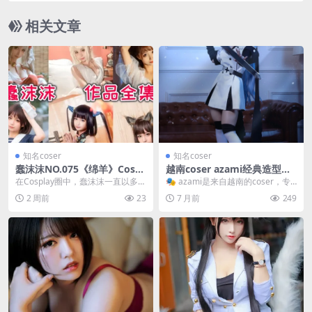
相关文章
知名coser
知名coser
蠢沫沫NO.075《绵羊》Cospl
越南coser azami经典造型盘
ay：温柔俏皮的梦幻造型
点 甘露寺蜜璃cos及兔耳荷官
在Cosplay圈中，蠢沫沫一直以多变
🎭 azami是来自越南的coser，专
风格特色
的风格和精致的造型受到粉丝喜
注于动漫角色还原和特色造型创
2 周前
23
7 月前
249
爱。这次带来的...
作。她的作品...