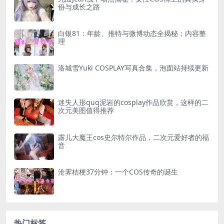
份与成长之路
白银81：年龄、推特与微博动态全揭秘：内容整
理
洛城雪Yuki COSPLAY写真合集，泡面站持续更新
迷失人形quq泥岩的cosplay作品欣赏，这样的二
次元美图值得推荐
露儿大魔王cos史尔特尔作品，二次元爱好者的福
音
沧霁桔梗37分钟：一个COS传奇的诞生
热门标签