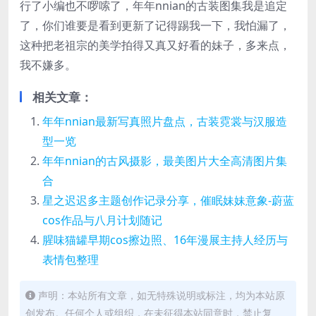
行了小编也不啰嗦了，年年nnian的古装图集我是追定
了，你们谁要是看到更新了记得踢我一下，我怕漏了，
这种把老祖宗的美学拍得又真又好看的妹子，多来点，
我不嫌多。
相关文章：
年年nnian最新写真照片盘点，古装霓裳与汉服造
型一览
年年nnian的古风摄影，最美图片大全高清图片集
合
星之迟迟多主题创作记录分享，催眠妹妹意象-蔚蓝
cos作品与八月计划随记
腥味猫罐早期cos擦边照、16年漫展主持人经历与
表情包整理
声明：本站所有文章，如无特殊说明或标注，均为本站原
创发布。任何个人或组织，在未征得本站同意时，禁止复