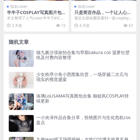
知名coser
知名coser
半半子COSPLAY写真图片包
只是简言作品，一个让人心动
合集，持续更新中
的独特cosplay世界
本文整理了人气coser半半子的COS
最近在朋友圈里看到一套cosplay写
PLAY写真图片包合集，内容包括她
真集，被那精致又充满个性的装扮
3 天前
15
4 月前
67
的代表性...
盯了好久，手...
随机文章
猫九酱沙漠旅拍合集与早期sakura cos 菠萝社壁
纸及付费内容整理
少女秩序小鱼小恩图集欣赏，一场穿越二次元与
现实的视觉盛宴
洛璃LoLiSAMA写真图包合集 御姐风COSPLAY持
续更新
一小央泽作品合集分享，惊艳图片与生化危机cos
盘点
九曲Jean线下场照揭秘：女性COS博主的真实身