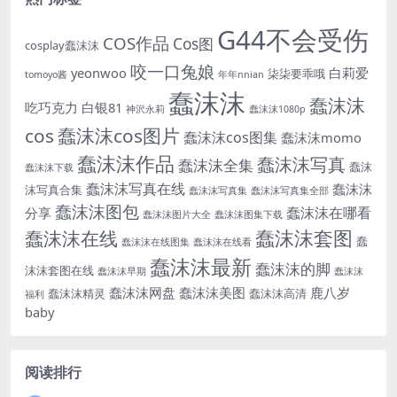
G44不会受伤
COS作品
Cos图
cosplay蠢沫沫
咬一口兔娘
yeonwoo
白莉爱
柒柒要乖哦
tomoyo酱
年年nnian
蠢沫沫
蠢沫沫
吃巧克力
白银81
神沢永莉
蠢沫沫1080p
cos
蠢沫沫cos图片
蠢沫沫cos图集
蠢沫沫momo
蠢沫沫作品
蠢沫沫写真
蠢沫沫全集
蠢沫
蠢沫沫下载
蠢沫沫写真在线
蠢沫沫
沫写真合集
蠢沫沫写真集
蠢沫沫写真集全部
蠢沫沫图包
蠢沫沫在哪看
分享
蠢沫沫图片大全
蠢沫沫图集下载
蠢沫沫套图
蠢沫沫在线
蠢
蠢沫沫在线图集
蠢沫沫在线看
蠢沫沫最新
蠢沫沫的脚
沫沫套图在线
蠢沫沫早期
蠢沫沫
蠢沫沫网盘
蠢沫沫美图
鹿八岁
蠢沫沫精灵
蠢沫沫高清
福利
baby
阅读排行