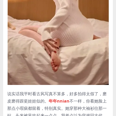
说实话我平时看古风写真不算多，好多拍得太假了，磨
皮磨得跟瓷娃娃似的。
年年nnian
不一样，你看她脸上
那点小瑕疵都留着，特别真实。她穿那种大袖衫往那一
站，头发被风吹起来一点点，我差点以为穿越回古代