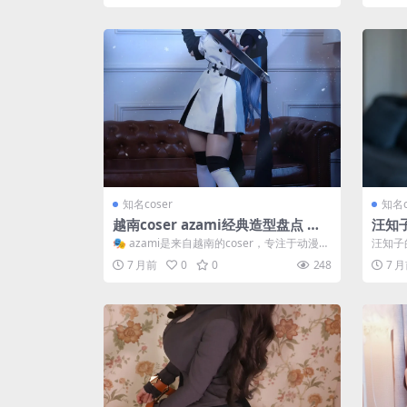
知名coser
知名c
越南coser azami经典造型盘点 甘
汪知
露寺蜜璃cos及兔耳荷官风格特色
微密
🎭 azami是来自越南的coser，专注于动漫角
汪知子
色还原和特色造型创作。她的作品...
的日常
7 月前
0
0
248
7 
都...