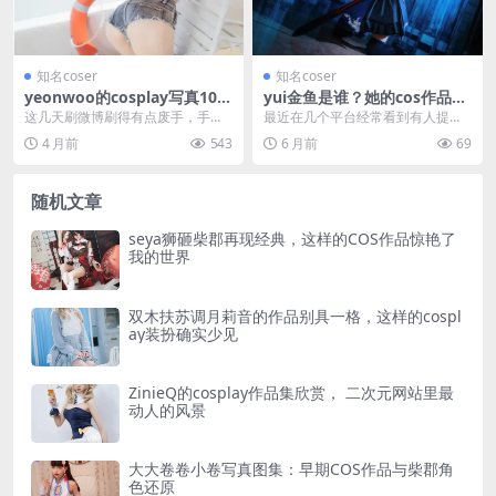
知名coser
知名coser
yeonwoo的cosplay写真100
yui金鱼是谁？她的cos作品和
张，每一帧都是壁纸级享受
生活日常都在这里
这几天刷微博刷得有点废手，手指
最近在几个平台经常看到有人提起y
滑得都快起茧子了，结果是让我意
ui金鱼这个名字。点进去看了下，
4 月前
543
6 月前
69
外挖到了一组yeon...
发现是个做cos...
随机文章
seya狮砸柴郡再现经典，这样的COS作品惊艳了
我的世界
双木扶苏调月莉音的作品别具一格，这样的cospl
ay装扮确实少见
ZinieQ的cosplay作品集欣赏， 二次元网站里最
动人的风景
大大卷卷小卷写真图集：早期COS作品与柴郡角
色还原