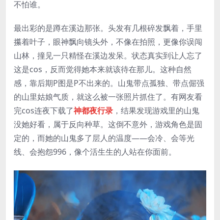
不怕谁。
最出彩的是蹲在溪边那张。头发有几根碎发飘着，手里
攥着叶子，眼神飘向镜头外，不像在拍照，更像你误闯
山林，撞见一只精怪在溪边发呆。状态真实到让人忘了
这是cos，反而觉得她本来就该待在那儿。这种自然
感，靠后期P图是P不出来的。山鬼带点孤独、带点倔强
的山里姑娘气质，就这么被一张照片抓住了。有网友看
完cos连夜下载了
神都夜行录
，结果发现游戏里的山鬼
没她好看，属于反向种草。这倒不意外，游戏角色是固
定的，而她的山鬼多了层人的温度——会冷、会等光
线、会抱怨996，像个活生生的人站在你面前。