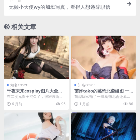
无颜小天使wy的加班写真，看得人想递辞职信
相关文章
知名coser
知名coser
千夜未来cosplay图片大全：
菌烨tako的葛饰北斋组图 一
从素颜邻家感看百变女王的造
场暴雨、一张旧纸，和藏不住
在二次元圈子混久了，很难没听过
菌烨tako拍了一组葛饰北斋还原
型进化
的认真
千夜未来这个名字。这位被称为大
图，背后故事比图本身还精彩：下
6 月前
95
1 月前
86
陆“萌主”的Cose...
车遇暴雨、光脚进影...