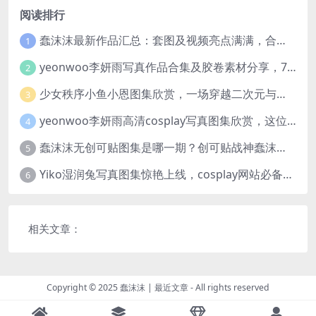
阅读排行
蠢沫沫最新作品汇总：套图及视频亮点满满，合集一次看够
1
yeonwoo李妍雨写真作品合集及胶卷素材分享，7套牛奶胶卷完整版高清图片
2
少女秩序小鱼小恩图集欣赏，一场穿越二次元与现实的视觉盛宴
3
yeonwoo李妍雨高清cosplay写真图集欣赏，这位女神太美了
4
蠢沫沫无创可贴图集是哪一期？创可贴战神蠢沫沫合集欣赏
5
Yiko湿润兔写真图集惊艳上线，cosplay网站必备作品推荐
6
相关文章：
Copyright © 2025
蠢沫沫
|
最近文章
- All rights reserved