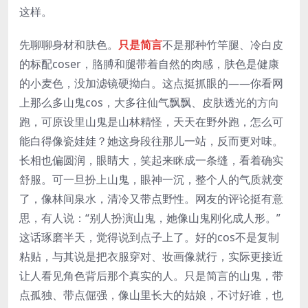
这样。
先聊聊身材和肤色。
只是简言
不是那种竹竿腿、冷白皮
的标配coser，胳膊和腿带着自然的肉感，肤色是健康
的小麦色，没加滤镜硬拗白。这点挺抓眼的——你看网
上那么多山鬼cos，大多往仙气飘飘、皮肤透光的方向
跑，可原设里山鬼是山林精怪，天天在野外跑，怎么可
能白得像瓷娃娃？她这身段往那儿一站，反而更对味。
长相也偏圆润，眼睛大，笑起来眯成一条缝，看着确实
舒服。可一旦扮上山鬼，眼神一沉，整个人的气质就变
了，像林间泉水，清冷又带点野性。网友的评论挺有意
思，有人说：“别人扮演山鬼，她像山鬼刚化成人形。”
这话琢磨半天，觉得说到点子上了。好的cos不是复制
粘贴，与其说是把衣服穿对、妆画像就行，实际更接近
让人看见角色背后那个真实的人。只是简言的山鬼，带
点孤独、带点倔强，像山里长大的姑娘，不讨好谁，也