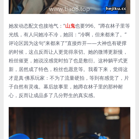
她发动态配文也接地气：“
山鬼
也要996。”蹲在林子里等
光线，有人问她冷不冷，她回：“冷啊，但来都来了。”
评论区因为这句“来都来了”直接炸开——大神也有硬撑
的时候，这点反而让人更觉得亲切。她的微博更新慢，
粉丝催更，她说没感觉时拍了也是敷衍。这种躺平式更
新，居然成了特色，粉丝也愿意等。我看下来，觉得这
才是真·佛系玩家：不为了流量硬拍，等到有感觉了，片
子自然有灵魂。幕后故事里，她蹲在林子里的那种耐
心，反而让成品多了几分野生的真实感。