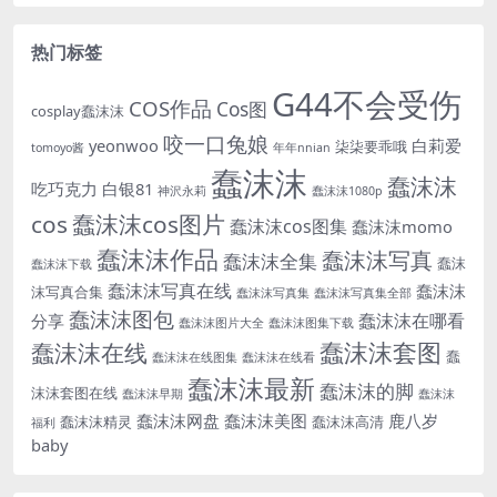
热门标签
G44不会受伤
COS作品
Cos图
cosplay蠢沫沫
咬一口兔娘
yeonwoo
白莉爱
柒柒要乖哦
tomoyo酱
年年nnian
蠢沫沫
蠢沫沫
吃巧克力
白银81
神沢永莉
蠢沫沫1080p
cos
蠢沫沫cos图片
蠢沫沫cos图集
蠢沫沫momo
蠢沫沫作品
蠢沫沫写真
蠢沫沫全集
蠢沫
蠢沫沫下载
蠢沫沫写真在线
蠢沫沫
沫写真合集
蠢沫沫写真集
蠢沫沫写真集全部
蠢沫沫图包
蠢沫沫在哪看
分享
蠢沫沫图片大全
蠢沫沫图集下载
蠢沫沫套图
蠢沫沫在线
蠢
蠢沫沫在线图集
蠢沫沫在线看
蠢沫沫最新
蠢沫沫的脚
沫沫套图在线
蠢沫沫早期
蠢沫沫
蠢沫沫网盘
蠢沫沫美图
鹿八岁
蠢沫沫精灵
蠢沫沫高清
福利
baby