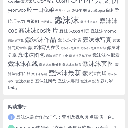
COS作品
Cos图
cosplay蠢沫沫
咬一口兔娘
yeonwoo
白莉爱
柒柒要乖哦
年年nnian
水淼aqua
蠢沫沫
蠢沫沫
吃巧克力
白银81
神沢永莉
蠢沫沫1080p
cos
蠢沫沫cos图片
蠢沫沫cos图集
蠢沫沫momo
蠢沫沫作品
蠢沫沫写真
蠢沫沫全集
蠢沫
蠢沫沫下载
蠢沫沫写真在线
蠢沫沫
沫写真合集
蠢沫沫写真集
蠢沫沫写真集全部
蠢沫沫图包
蠢沫沫在哪看
分享
蠢沫沫图片大全
蠢沫沫图集下载
蠢沫沫套图
蠢沫沫在线
蠢
蠢沫沫在线图集
蠢沫沫在线看
蠢沫沫最新
蠢沫沫的脚
沫沫套图在线
蠢沫沫早期
蠢沫沫
蠢沫沫网盘
蠢沫沫美图
鹿八岁
蠢沫沫精灵
蠢沫沫高清
福利
baby
阅读排行
蠢沫沫最新作品汇总：套图及视频亮点满满，合集一次看够
1
yeonwoo李妍雨写真作品合集及胶卷素材分享，7套牛奶胶卷完整版高清图片
2