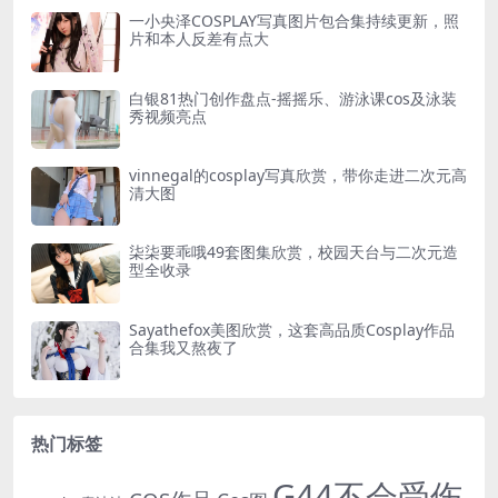
一小央泽COSPLAY写真图片包合集持续更新，照
片和本人反差有点大
白银81热门创作盘点-摇摇乐、游泳课cos及泳装
秀视频亮点
vinnegal的cosplay写真欣赏，带你走进二次元高
清大图
柒柒要乖哦49套图集欣赏，校园天台与二次元造
型全收录
Sayathefox美图欣赏，这套高品质Cosplay作品
合集我又熬夜了
热门标签
G44不会受伤