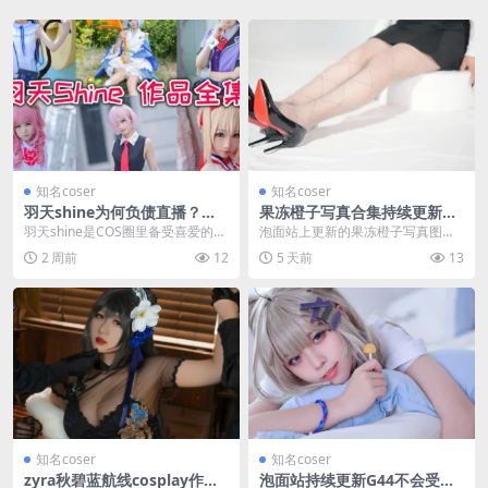
知名coser
知名coser
羽天shine为何负债直播？揭
果冻橙子写真合集持续更新
秘黑历史背后的故事
中，这5张图很耐看
羽天shine是COS圈里备受喜爱的甜
泡面站上更新的果冻橙子写真图片
美精灵，凭借可爱的形象和精湛的C
合集，目前有5张图，整体风格清透
2 周前
12
5 天前
13
OS技巧积...
耐看。合集标注为持...
知名coser
知名coser
zyra秋碧蓝航线cosplay作品
泡面站持续更新G44不会受伤