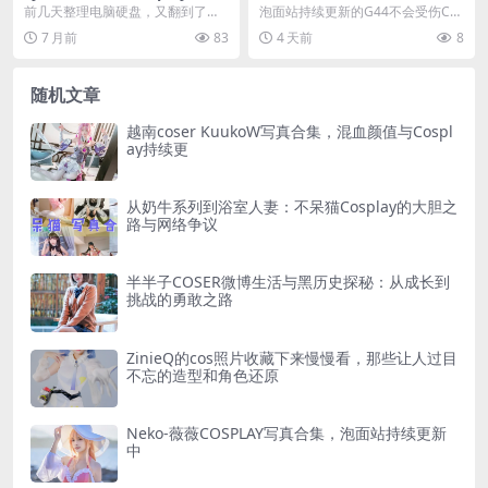
分享与一些收藏图包的分享
COSPLAY写真合集
前几天整理电脑硬盘，又翻到了那
泡面站持续更新的G44不会受伤CO
个专门存图的文件夹。里面塞得最
SPLAY写真图片包合集，围绕1997
7 月前
83
4 天前
8
多的，除了游戏截图，...
年出生的...
随机文章
越南coser KuukoW写真合集，混血颜值与Cospl
ay持续更
从奶牛系列到浴室人妻：不呆猫Cosplay的大胆之
路与网络争议
半半子COSER微博生活与黑历史探秘：从成长到
挑战的勇敢之路
ZinieQ的cos照片收藏下来慢慢看，那些让人过目
不忘的造型和角色还原
Neko-薇薇COSPLAY写真合集，泡面站持续更新
中