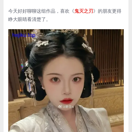
今天好好聊聊这组作品，喜欢《
鬼灭之刃
》的朋友更得
睁大眼睛看清楚了。