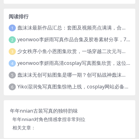
阅读排行
蠢沫沫最新作品汇总：套图及视频亮点满满，合集一次看够
1
yeonwoo李妍雨写真作品合集及胶卷素材分享，7套牛奶胶卷完整版高清图片
2
少女秩序小鱼小恩图集欣赏，一场穿越二次元与现实的视觉盛宴
3
yeonwoo李妍雨高清cosplay写真图集欣赏，这位女神太美了
4
蠢沫沫无创可贴图集是哪一期？创可贴战神蠢沫沫合集欣赏
5
Yiko湿润兔写真图集惊艳上线，cosplay网站必备作品推荐
6
年年nnian古装写真的独特韵味
年年nnian对角色情感拿捏非常到位
相关文章：