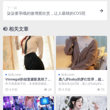
下一篇
柒柒要乖哦的微博图欣赏，让人吸睛的COS照
相关文章
知名coser
知名coser
Vinnegal的创意摄影真绝了，
鹿八岁baby的梦幻世界，超治
电锯人COS神还原
愈cosplay美图下载攻略
昨天熬夜刷手机，本来眼睛都快睁
有朋友私信问我，鹿八岁baby的co
不开了。结果刷到Vinnegal那组电
splay美图去哪下、怎么存、存了怎
4 月前
24
4 月前
55
锯人的cos...
么分类。...