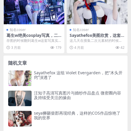
知名coser
知名coser
葛生w绝美cosplay写真，二
Sayathefox美图欣赏，这套
次元4k高清壁纸值得收藏
高品质Cosplay作品合集我又
存图的时候翻到葛生w这套写真实
这几天在搜集二次元素材的时候，
熬夜了
在是惊喜。她这次出的角色是《鬼
翻来翻去都是些老图，正烦着呢，
3 月前
179
4 月前
42
灭之刃》里的灶门角色...
结果偶然间翻到了Sa...
随机文章
Sayathefox 这组 Violet Evergarden，把“木头开
窍”演透了
汪知子高清写真图片与婚纱作品盘点 微密圈内容
及持续受关注的缘由
seya狮砸柴郡再现经典，这样的COS作品惊艳了
我的世界