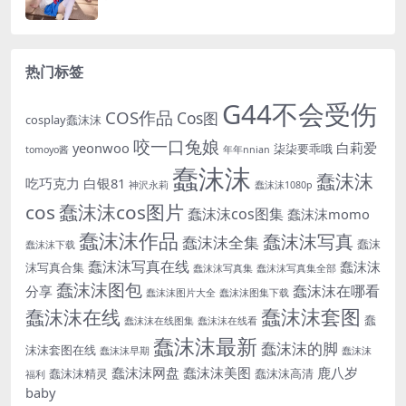
热门标签
G44不会受伤
COS作品
Cos图
cosplay蠢沫沫
咬一口兔娘
yeonwoo
白莉爱
柒柒要乖哦
tomoyo酱
年年nnian
蠢沫沫
蠢沫沫
吃巧克力
白银81
神沢永莉
蠢沫沫1080p
cos
蠢沫沫cos图片
蠢沫沫cos图集
蠢沫沫momo
蠢沫沫作品
蠢沫沫写真
蠢沫沫全集
蠢沫
蠢沫沫下载
蠢沫沫写真在线
蠢沫沫
沫写真合集
蠢沫沫写真集
蠢沫沫写真集全部
蠢沫沫图包
蠢沫沫在哪看
分享
蠢沫沫图片大全
蠢沫沫图集下载
蠢沫沫套图
蠢沫沫在线
蠢
蠢沫沫在线图集
蠢沫沫在线看
蠢沫沫最新
蠢沫沫的脚
沫沫套图在线
蠢沫沫早期
蠢沫沫
蠢沫沫网盘
蠢沫沫美图
鹿八岁
蠢沫沫精灵
蠢沫沫高清
福利
baby