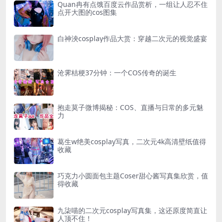
Quan冉有点饿百度云作品赏析，一组让人忍不住
点开大图的cos图集
白神泱cosplay作品大赏：穿越二次元的视觉盛宴
沧霁桔梗37分钟：一个COS传奇的诞生
抱走莫子微博揭秘：COS、直播与日常的多元魅
力
葛生w绝美cosplay写真，二次元4k高清壁纸值得
收藏
巧克力小圆面包主题Coser甜心酱写真集欣赏，值
得收藏
九柒喵的二次元cosplay写真集，这还原度简直让
人顶不住！