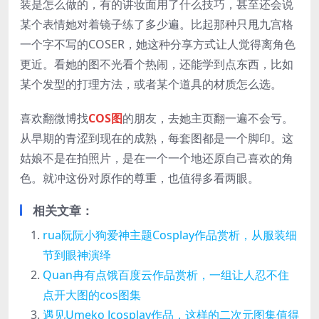
装是怎么做的，有的讲妆面用了什么技巧，甚至还会说
某个表情她对着镜子练了多少遍。比起那种只甩九宫格
一个字不写的COSER，她这种分享方式让人觉得离角色
更近。看她的图不光看个热闹，还能学到点东西，比如
某个发型的打理方法，或者某个道具的材质怎么选。
喜欢翻微博找
COS图
的朋友，去她主页翻一遍不会亏。
从早期的青涩到现在的成熟，每套图都是一个脚印。这
姑娘不是在拍照片，是在一个一个地还原自己喜欢的角
色。就冲这份对原作的尊重，也值得多看两眼。
相关文章：
rua阮阮小狗爱神主题Cosplay作品赏析，从服装细
节到眼神演绎
Quan冉有点饿百度云作品赏析，一组让人忍不住
点开大图的cos图集
遇见Umeko Jcosplay作品，这样的二次元图集值得