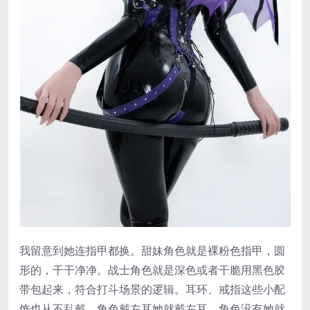
我留意到她连指甲都换。甜妹角色就是裸粉色指甲，圆
形的，干干净净。战士角色就是深色或者干脆用黑色胶
带包起来，符合打斗场景的逻辑。耳环、戒指这些小配
饰也从不乱戴，角色戴左耳她就戴左耳，角色没有她就