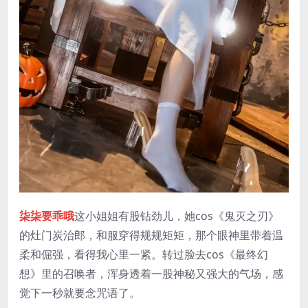
柒柒要乖哦
这小姐姐有股钻劲儿，她cos《鬼灭之刃》
的灶门炭治郎，和服穿得规规矩矩，那个眼神里带着温
柔和倔强，看得我心里一紧。转过脸去cos《最终幻
想》里的召唤者，浑身透着一股神秘又强大的气场，感
觉下一秒就要念咒语了。