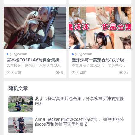
真实感和...
复礼服，在铁...
知名coser
知名coser
宮本桜COSPLAY写真合集持
蠢沫沫与一笑芳香沁“双子吸血
续更新中，喜欢这位小姐姐的
鬼”Cosplay：魅惑与俏皮的完
宮本桜是一位来自广东的人气COSE
本文展示了蠢沫沫与一笑芳香沁合
别错过
美融合
R，同时也是微博认证动漫博主，目
作的双子吸血鬼Cosplay作品，两位
3 天前
9
2 周前
25
前粉丝已有21...
Coser以...
随机文章
あまつ様写真图片包合集，分享裤袜女神的拍摄
内容
Alina Becker 的动漫cos作品欣赏， 细说伊丽莎
白cos图和美拍写真里的细节