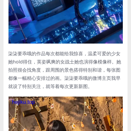
柒柒要乖哦的作品每次都能给我惊喜，温柔可爱的少女
她hold得住，英姿飒爽的女战士她也演得像模像样。她
拍照很会找角度，跟周围的景色搭得特别和谐，每张图
都像一幅精心安排过的画。柒柒要乖哦的微博主页我早
就设了特别关注，就等着每次更新新图。