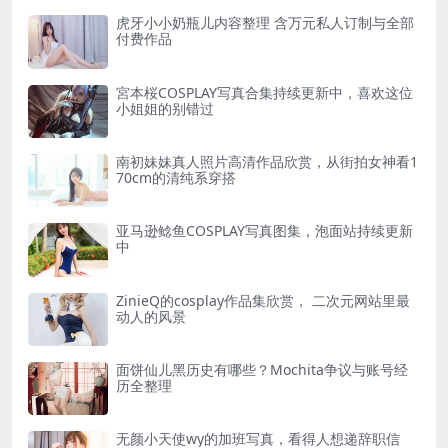
虎牙小小奶瓶儿内容整理 含万元私人订制与全部
付费作品
宮本桜COSPLAY写真合集持续更新中，喜欢这位
小姐姐的别错过
南初妹妹真人照片高清作品欣赏，从街拍女神看1
70cm的清纯系穿搭
亚马逊鲶鱼COSPLAY写真图集，泡面站持续更新
中
ZinieQ的cosplay作品集欣赏， 二次元网站里最
动人的风景
面饼仙儿黑历史有哪些？Mochita争议与账号经
历全整理
无颜小天使wy的加班写真，看得人想递辞职信