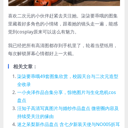
喜欢二次元的小伙伴赶紧去关注她。柒柒要乖哦的图集
里藏着好多角色的小情绪，跟着她的镜头走一遍，能感
觉到cosplay原来可以这么有魅力。
我已经把所有高清图都存到手机里了，轮着当壁纸用，
每次解锁屏幕心情都好上一大截。
相关文章：
柒柒要乖哦49套图集欣赏，校园天台与二次元造型
全收录
一小央泽作品合集分享，惊艳图片与生化危机cos
盘点
汪知子高清写真图片与婚纱作品盘点 微密圈内容及
持续受关注的缘由
迷之呆梨新作品盘点 含七夕新装天使与NO005折耳