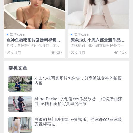
知名coser
知名coser
鱼神鱼微密图片及爆料视频合
紧急企划小恩六部最新作品全
集最新更新，高清资源在线观
收录，附奶昔全集套图资源
哈喽，各位蹲守的小伙伴们，咱们
昨晚刷到一张小恩穿机甲风外套的
看指南
又见面了。今天要聊的这位主角，
照片，背景是废墟城市的夜景，金
6 月前
637
6 月前
1.2K
在圈子里确实挺有动静...
属材质在灯光下的反光...
随机文章
あまつ様写真图片包合集，分享裤袜女神的拍摄
内容
Alina Becker 的动漫cos作品欣赏， 细说伊丽莎
白cos图和美拍写真里的细节
白银81热门创作盘点-摇摇乐、游泳课cos及泳装
秀视频亮点