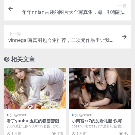
上一篇
年年nnian古装的图片大全写真集，每一张都能让
你心动
下一篇
vinnegal写真图包合集推荐，二次元作品里让我心
动的cosplay
相关文章
知名coser
知名coser
看了yuuhui玉汇的春游套图，
小南宫zzZ的泥岩礼服 铁与瓷
才发现慢下来也挺好
之间，硬扛也是一种演技
yuuhui玉汇的NO.0119套图《太太
coser小南宫zzZ的“泥岩礼服”图
的春游计划》没有夸张姿势，却靠
集，让明日方舟的肉盾角色穿上繁
1 月前
119
1 月前
46