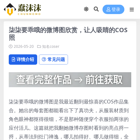
登录
柒柒要乖哦的微博图欣赏，让人吸睛的COS
照
2026-05-20
知名coser
详情介绍
常见问题
柒柒要乖哦的微博图是我最近翻到最惊喜的COS作品集
合。她出的每套图都能看出下了真功夫，从服装材质到
角色眼神都抠得很细，不是那种随便穿个衣服拍两张的
应付活儿。这篇就把我翻她微博存图时看到的亮点捋一
捋，从蒂法到灶门禅逸，哪儿拍得好、哪儿做得细，全