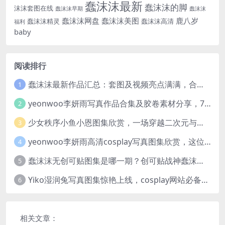
蠢沫沫最新
蠢沫沫的脚
沫沫套图在线
蠢沫沫早期
蠢沫沫
蠢沫沫网盘
蠢沫沫美图
鹿八岁
蠢沫沫精灵
蠢沫沫高清
福利
baby
阅读排行
蠢沫沫最新作品汇总：套图及视频亮点满满，合集一次看够
1
yeonwoo李妍雨写真作品合集及胶卷素材分享，7套牛奶胶卷完整版高清图片
2
少女秩序小鱼小恩图集欣赏，一场穿越二次元与现实的视觉盛宴
3
yeonwoo李妍雨高清cosplay写真图集欣赏，这位女神太美了
4
蠢沫沫无创可贴图集是哪一期？创可贴战神蠢沫沫合集欣赏
5
Yiko湿润兔写真图集惊艳上线，cosplay网站必备作品推荐
6
相关文章：