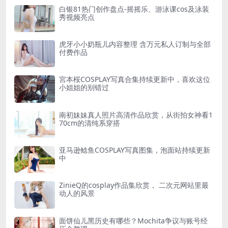
白银81热门创作盘点-摇摇乐、游泳课cos及泳装
秀视频亮点
虎牙小小奶瓶儿内容整理 含万元私人订制与全部
付费作品
宮本桜COSPLAY写真合集持续更新中，喜欢这位
小姐姐的别错过
南初妹妹真人照片高清作品欣赏，从街拍女神看1
70cm的清纯系穿搭
亚马逊鲶鱼COSPLAY写真图集，泡面站持续更新
中
ZinieQ的cosplay作品集欣赏， 二次元网站里最
动人的风景
面饼仙儿黑历史有哪些？Mochita争议与账号经