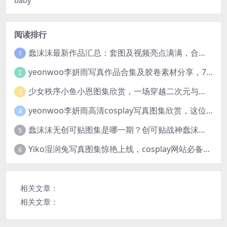
阅读排行
蠢沫沫最新作品汇总：套图及视频亮点满满，合集一次看够
1
yeonwoo李妍雨写真作品合集及胶卷素材分享，7套牛奶胶卷完整版高清图片
2
少女秩序小鱼小恩图集欣赏，一场穿越二次元与现实的视觉盛宴
3
yeonwoo李妍雨高清cosplay写真图集欣赏，这位女神太美了
4
蠢沫沫无创可贴图集是哪一期？创可贴战神蠢沫沫合集欣赏
5
Yiko湿润兔写真图集惊艳上线，cosplay网站必备作品推荐
6
相关文章：
相关文章：