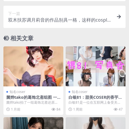
下一篇
双木扶苏调月莉音的作品别具一格，这样的cosplay
装扮确实少见
相关文章
知名coser
知名coser
菌烨tako的葛饰北斋组图 一
白银81：甜美COSER的香芋味
场暴雨、一张旧纸，和藏不住
免费图片与视频合集
菌烨tako拍了一组葛饰北斋还原
白银81是一位在互联网上备受关注
的认真
图，背后故事比图本身还精彩：下
的COS美女，以其出众容貌和对角
1 月前
84
1 周前
47
车遇暴雨、光脚进影...
色的深刻诠释吸引...