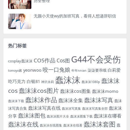
历全整理
无颜小天使wy的加班写真，看得人想递辞职信
热门标签
G44不会受伤
COS作品
Cos图
cosplay蠢沫沫
咬一口兔娘
yeonwoo
白莉爱
柒柒要乖哦
tomoyo酱
年年nnian
蠢沫沫
蠢沫沫
吃巧克力
白银81
神沢永莉
蠢沫沫1080p
cos
蠢沫沫cos图片
蠢沫沫cos图集
蠢沫沫momo
蠢沫沫作品
蠢沫沫写真
蠢沫沫全集
蠢沫
蠢沫沫下载
蠢沫沫写真在线
蠢沫沫
沫写真合集
蠢沫沫写真集
蠢沫沫写真集全部
蠢沫沫图包
蠢沫沫在哪看
分享
蠢沫沫图片大全
蠢沫沫图集下载
蠢沫沫套图
蠢沫沫在线
蠢
蠢沫沫在线图集
蠢沫沫在线看